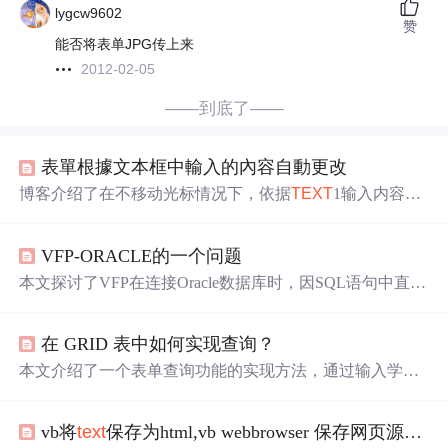
lygcw9602
赞
能否将表单JPG传上来
2012-02-05
——到底了——
表單根據文本框中輸入的內容自動更改
博客介绍了在不移动光标情况下，依据
TEXT
1输入内容更
改GRID1中一列当前记录内容的方法。先在表单建两个
TE
XT
控件并设置
属性
，接着在
TEXT
1的VALID事件和
TEXT
VFP-ORACLE的一个问题
2的GOTFOCUS事件中写入相应代码实现功能。
本文探讨了VFP在连接Oracle数据库时，因SQL语句中直接
引用表单控件值导致查询失败及语法错误的问题，并指出
应在SQL拼接时正确传递变量值，避免使用this
form
.
text
1.v
在 GRID 表中如何实现查询？
alue等VFP对象语法，同时强调对VFP开发者的技术支持与
知识分享。
本文介绍了一个表单查询功能的实现方法，通过输入学
号，点击查询按钮后，表格会展示对应学生的各科成绩。
然而当前实现点击查询按钮后并无反应，文章探讨了可能
vb将
text
保存为html,vb webbrowser 保存网页源码的各种…
的原因并寻求解决办法。