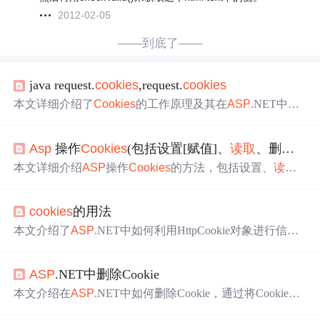
2012-02-05
——到底了——
java request.
cookies
,request.
cookies
本文详细介绍了
Cookies
的工作原理及其在
ASP
.NET中的
使用方法，包括如何写入、设置有效期、退出时清除以及
读取
Cookies
。同时，提到了在登录状态保持中如何利用
C
Asp
操作
Cookies
(包括设置[赋值]、
读取
、删除[设置过期时间])
ookies
，并给出了在IE中设置Cookie的建议，强调了
Cooki
es
相对于Session的优势在于不占用服务器资源。
本文详细介绍
ASP
操作
Cookies
的方法，包括设置、
读取
、删除
Cookies
及设置过期时间等，附带实例代码，帮助
开发者掌握
Cookies
的基本操作。
cookies
的用法
本文介绍了
ASP
.NET中如何利用HttpCookie对象进行信息
的写入和
读取
操作，包括设置
Cookies
的有效期，并通过
实例展示了如何记录用户的上次访问时间。
ASP
.NET中删除Cookie
本文介绍在
ASP
.NET中如何删除Cookie，通过将Cookie的
过期日期设置为过去的时间，使得浏览器在下次请求时会