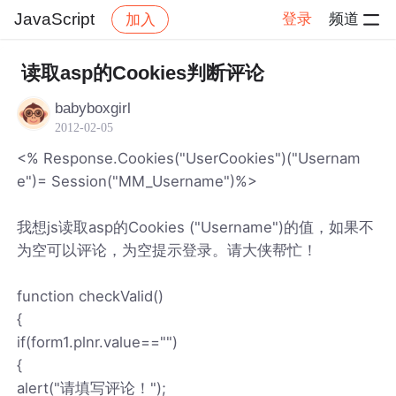
JavaScript
登录
频道
加入
帖子详情
社区
JavaScript
读取asp的Cookies判断评论
babyboxgirl
2012-02-05
<% Response.Cookies("UserCookies")("Usernam
e")= Session("MM_Username")%>
我想js读取asp的Cookies ("Username")的值，如果不
为空可以评论，为空提示登录。请大侠帮忙！
function checkValid()
{
if(form1.plnr.value=="")
{
alert("请填写评论！");