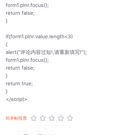
form1.plnr.focus();
return false;
}
if(form1.plnr.value.length<3)
{
alert("评论内容过短!,请重新填写!");
form1.plnr.focus();
return false;
}
return true;
}
</script>
给本帖投票