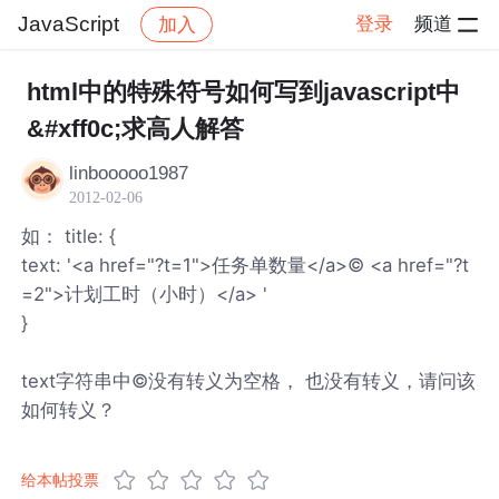
JavaScript
登录
频道
加入
帖子详情
社区
JavaScript
html中的特殊符号如何写到javascript中
&#xff0c;求高人解答
linbooooo1987
2012-02-06
如： title: {
text: '<a href="?t=1">任务单数量</a>© <a href="?t
=2">计划工时（小时）</a> '
}
text字符串中©没有转义为空格， 也没有转义，请问该
如何转义？
给本帖投票