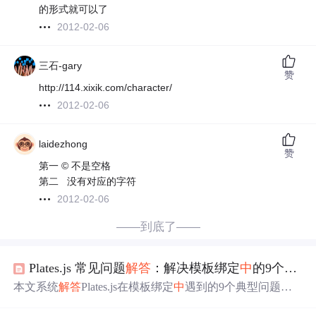
的形式就可以了
2012-02-06
三石-gary
赞
http://114.xixik.com/character/
2012-02-06
laidezhong
赞
第一 © 不是空格
第二 没有对应的字符
2012-02-06
——到底了——
Plates.js 常见问题
解答
：解决模板绑定
中
的9个棘手问题
本文系统
解答
Plates.js在模板绑定
中
遇到的9个典型问题，
包括class属性绑定、
HTML
属性修改、数组循环渲染、部