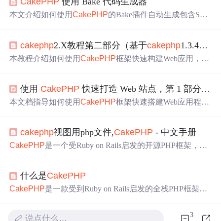
Ca
kePHP
使用 Bake 代码生成器
本文介绍如何使用
Ca
kePHP
的Bake插件自动生成包含S
ca
f
fold
ing
功能的控制器及其相关视图。通过简单的命令行操
作即可快速搭建产品控制器的基础结构。
ca
kephp
2.X教程第二部分（基于
ca
kephp
1.3.4在线教程的改编）
本教程介绍如何使用
Ca
kePHP
框架快速构建Web应用，涵
盖S
ca
f
fold
ing
、Bake代码生成器及ACL权限管理等内容。
使用
Ca
kePHP
快速打造 Web 站点，第 1 部分: 入门
本文档指导如何使用
Ca
kePHP
框架快速搭建Web应用程
序，涵盖安装配置、数据库连接、表创建等关键步骤。
ca
kephp
视图用php文件,
Ca
kePHP
- 中文手册
Ca
kePHP
是一个受Ruby on Rails启发的开源PHP框架，适
用于快速构建Web应用。它提供活跃的社区支持，灵活的
许可，兼容PHP4和5，具备MVC架构，数据库交互集成，
什么是
Ca
kePHP
应用程序S
ca
f
fold
ing
，安全特性，以及视图缓存等功能，
让开发者能高效、灵活地进行Web开发。
Ca
kePHP
是一款受到Ruby on Rails启发的全栈PHP框架，
旨在帮助开发者快速构建Web应用。该框架支持PHP4和PH
P5，拥有活跃的社区和灵活的许可协议。其特性包括数据
3
说点什么…
库交互、MVC架构、内置验证机制、安全组件等。