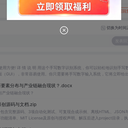
转发到动态
举报
写回
切换为时间
发表回
，使用方便! 详 情 说 明 用这个手写数字识别系统，你可以轻松地识别手写
（GUI），非常容易使用。你只需要将手写数字输入系统，它将立即给
、工作还是日常生活，都能为你提供快速和准确的识别服务。它是一个非
素分布与产业链融合现状？.docx
与产业链融合现状？
.0-原创源码与文档.zip
包含完整源码、3项自动化测试、可复现合成示例、离线HTML、JSON与
能清单、MIT License及原创与授权声明。解压后进入project目录，执
告，也可通过本地静态服务器打开网页。运行时零第三方依赖，不包含热点产品或开源