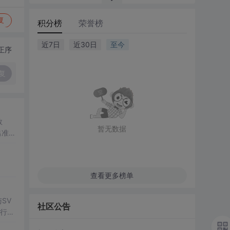
复
积分榜
荣誉榜
近7日
近30日
至今
正序
复
数
暂无数据
出准确
常方
查看更多榜单
SV
社区公告
行np
项目