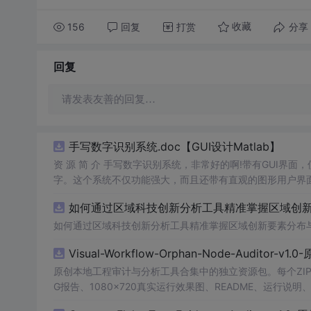
156
回复
打赏
分享
收藏
回复
请发表友善的回复…
手写数字识别系统.doc【GUI设计Matlab】
资 源 简 介 手写数字识别系统，非常好的啊!带有GUI界面
字。这个系统不仅功能强大，而且还带有直观的图形用户界面
的识别结果。这个系统可以在各种场景中使用，无论是学校
如何通过区域科技创新分析工具精准掌握区域创新要
便和实用的工具，你一定会喜欢它的！
如何通过区域科技创新分析工具精准掌握区域创新要素分布
Visual-Workflow-Orphan-Node-Auditor-v1
原创本地工程审计与分析工具合集中的独立资源包。每个ZIP
G报告、1080×720真实运行效果图、README、运行说明、功
m test验证算法，执行npm run report生成报