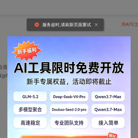
用AI写
服务超时,请刷新页面重试
，会造成Richedit重排版。
致gif闪烁。