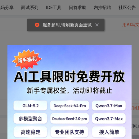
代码分享
面试系列
IDE工具
问答求助
内推招聘
社区公告
用AI写
服务超时,请刷新页面重试
转发到动态
举报
写回
切换为时间