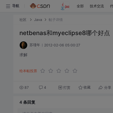
全部
技术交流
导航
社区
Java
帖子详情
netbenas和myeclipse8哪个好点
2012-02-06 05:00:27
苏瑾年
求解
给本帖投票
87
4
打赏
分享
收藏
4 条
回复