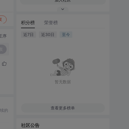
复
积分榜
荣誉榜
近7日
近30日
至今
正序
复
暂无数据
查看更多榜单
后续的
社区公告