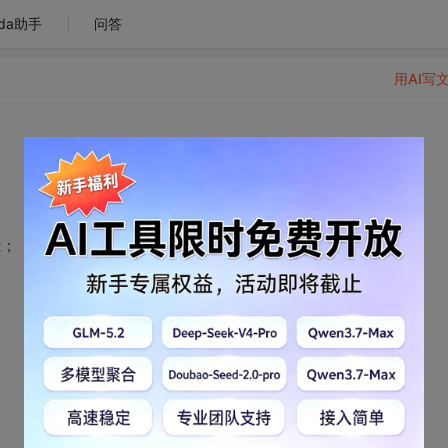
da助手
问答
用AI写
能；