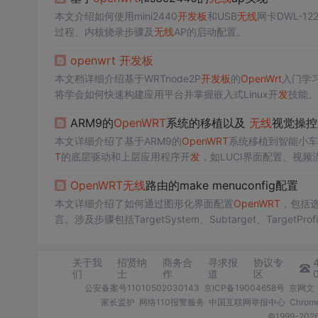
本文介绍如何使用mini2440
开
发
板
和USB
无线
网卡DWL-1
过程、内核烧录步骤及
无线
AP的启动配置。
openwrt
开
发
板
本文档详细介绍基于WRTnode2P
开
发
板
的
OpenWrt
入门学
将学会如何快速构建应用平台并掌握嵌入式Linux开
发
技能。
ARM9的
OpenWRT
系统的移植以及
无线
视觉操控
本文详细介绍了基于ARM9的
OpenWRT
系统移植到智能小车
T
的底层驱动和上层应用程序开
发
，如LUCI界面配置、视频流
用的开机启动配置，以及交叉编译环境的配置使用。
OpenWRT
无线
路由的make menuconfig配置
本文详细介绍了如何通过图形化界面配置
OpenWRT
，包括
言。涉及步骤包括TargetSystem、Subtarget、TargetProf
关于我
招贤纳
商务合
寻求报
协议专
们
士
作
道
区
公安备案号11010502030143
京ICP备19004658号
京网文〔
家长监护
网络110报警服务
中国互联网举报中心
Chro
©1999-2