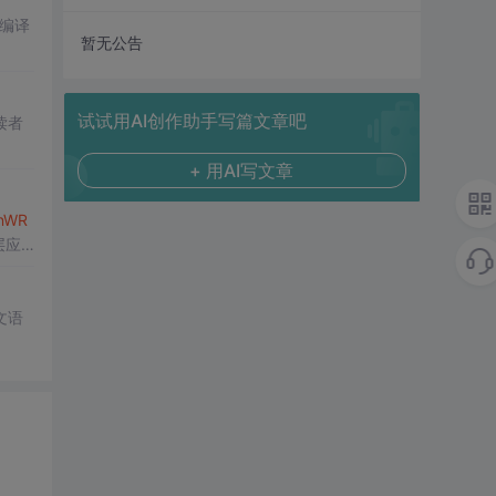
编译
暂无公告
试试用AI创作助手写篇文章吧
读者
+ 用AI写文章
nWR
层应
文语