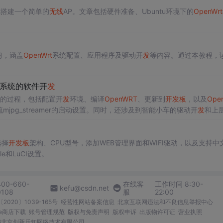
22搭建一个简单的
无线
AP。文章包括硬件准备、Ubuntu环境下的
OpenWrt
习，涵盖
OpenWrt
系统配置、应用程序及驱动开
发
等内容。通过本教程，
系统的软件开
发
的过程，包括配置开
发
环境、编译
OpenWRT
、更新到
开
发
板
，以及
Ope
mjpg_streamer的启动设置。同时，还涉及到智能小车的驱动开
发
和上
选择
开
发
板
架构、CPU型号，添加WEB管理界面和WIFI驱动，以及支持中
ile和LuCI设置。
400-660-
在线客
工作时间 8:30-
kefu@csdn.net
0108
服
22:00
2020〕1039-165号
经营性网站备案信息
北京互联网违法和不良信息举报中心
me商店下载
账号管理规范
版权与免责声明
版权申诉
出版物许可证
营业执照
026北京创新乐知网络技术有限公司