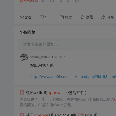
给本帖投票
212
1
打赏
分享
收藏
1 条
回复
请发表友善的回复…
woshi_ziyu
2012-02-07
貌似6410可以
http://www.arm9home.net/thread.php?fid-68.html
红米ax6s刷
openwrt
（包含插件）
本文提供了一步一步的教程，教你如何在小米路由器上刷入
网络配置、SC插件和iStore安装。
基于
openwrt
和s3c2440的
无线
ap实现