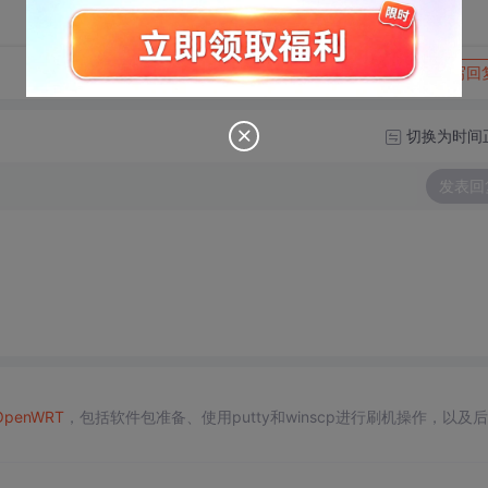
转发到动态
举报
写回
切换为时间
发表回
OpenWRT
，包括软件包准备、使用putty和winscp进行刷机操作，以及