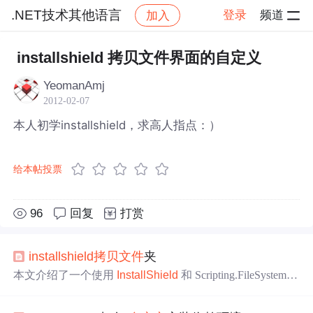
.NET技术其他语言
登录
频道
加入
帖子详情
社区
.NET技术其他语言
installshield 拷贝文件界面的自定义
YeomanAmj
2012-02-07
本人初学installshield，求高人指点：）
给本帖投票
96
回复
打赏
installshield
拷贝
文件
夹
本文介绍了一个使用
InstallShield
和 Scripting.FileSystemO
bject (FSO) 对象来实现
文件
夹从一个位置复制到另一个位
置的示例代码。该示例首先检查目标
文件
夹是否存在，如