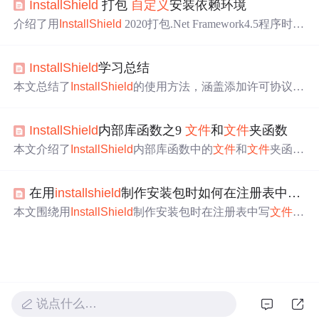
InstallShield
打包
自定义
安装依赖环境
果存在则进行复制操作，并显示相应的消息。
介绍了用
InstallShield
2020打包.Net Framework4.5程序时，
因程序需集成Access数据库，而自带依赖项不包含AccessD
atabaseEngine引擎，所以进行
自定义
集成。还详细说明了
InstallShield
学习总结
配置依赖项的步骤，如新建prd
文件
、配置
文件
内容、
拷贝
依赖项到对应目录等，重启软件即可看到
自定义
依赖。
本文总结了
InstallShield
的使用方法，涵盖添加许可协议文
本、判断先决软件或运行环境、注册Windows系统服务、D
LL自动注册等功能。详细介绍了各功能的实现步骤和代
InstallShield
内部库函数之9
文件
和
文件
夹函数
码，如在OnBegin()函数中判断JDK安装情况，在OnFirstUI
After()函数中实现
文件
拷贝
、读写注册表等操作。
本文介绍了
InstallShield
内部库函数中的
文件
和
文件
夹函
数，包括ChangeDirectory、CloseFile、CopyFile等。详细说
明了各函数的语法、参数、返回值及注解，如CopyFile可
在用
installshield
制作安装包时如何在注册表中写
文
拷贝
文件
，XCopyFile能
拷贝
文件
和子目录，还提及了在Wi
ndows不同版本下的使用注意事项。
本文围绕用
InstallShield
制作安装包时在注册表中写
文件
关
联展开。先介绍注册表六大根键的作用、关系，以及键值
项数据类型。接着说明通过注册表设置
文件
关联的方法，
最后详细阐述为.tpl
文件
创建关联，在
InstallShield
中写注
册表的具体步骤。
说点什么…