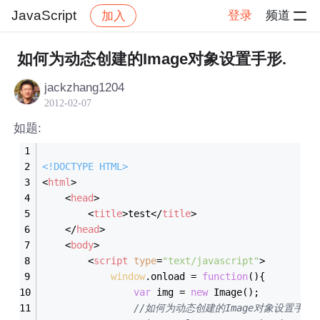
JavaScript
登录
频道
加入
帖子详情
社区
JavaScript
如何为动态创建的Image对象设置手形.
jackzhang1204
2012-02-07
如题:
<!DOCTYPE 
HTML
>
<
html
>
<
head
>
<
title
>
test
</
title
>
</
head
>
<
body
>
<
script
type
=
"text/javascript"
>
window
.onload = 
function
(
)
{
var
 img = 
new
 Image();
//如何为动态创建的Image对象设置手形