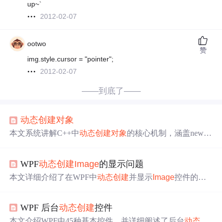
up~`
2012-02-07
ootwo
赞
img.style.cursor = "pointer";
2012-02-07
——到底了——
动态创建
对象
本文系统讲解C++中
动态创建
对象
的核心机制，涵盖new/d
elete运算符的单
对象
与数组操作、C++11
对象
数组初始化、
placement new在已分配内存上构造
对象
的原理及应用场景
WPF
动态创建
Image
的显示问题
（如std::vector、内存池），并深入对比new/delete与malloc/f
ree的底层关系、实现差异及使用注意事项。
本文详细介绍了在WPF中
动态创建
并显示
Image
控件的步
骤与常见问题。通过正确的初始化Bitmap
Image
对象
并
设
置
其UriSource属性，可以确保图片无论使用相对路径还是
WPF 后台
动态创建
控件
绝对路径都能正确加载。此外，文章还提供了完整的代码
示例，帮助读者理解和应用。
本文介绍WPF中45种基本控件，并详细阐述了后台
动态创