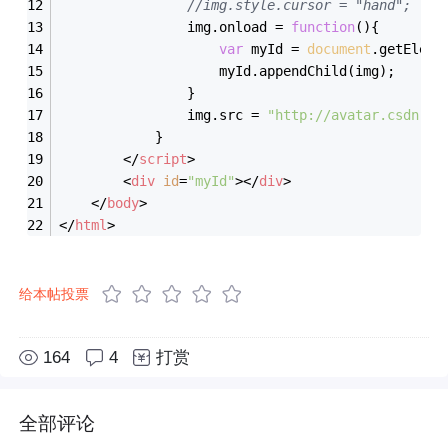
//img.style.cursor = "hand";
	    		img.onload = 
function
(
)
{
var
 myId = 
document
.getEleme
		    		myId.appendChild(img);
	    		}
	    		img.src = 
"http://avatar.csdn.ne
	    	}
</
script
>
<
div
id
=
"myId"
>
</
div
>
</
body
>
</
html
>
给本帖投票
164
4
打赏
全部评论