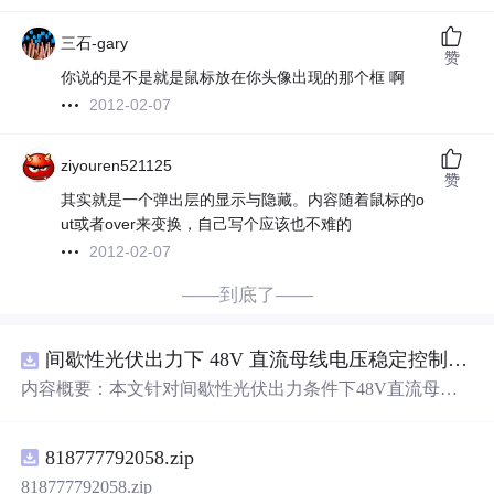
三石-gary
赞
你说的是不是就是鼠标放在你头像出现的那个框 啊
2012-02-07
ziyouren521125
赞
其实就是一个弹出层的显示与隐藏。内容随着鼠标的o
ut或者over来变换，自己写个应该也不难的
2012-02-07
——到底了——
间歇性光伏出力下 48V 直流母线电压稳定控制及储能双向充放电闭环调控体系研究（Simulink仿真实现）
内容概要：本文针对间歇性光伏出力条件下48V直流母线
电压稳定控制及储能双向充放电闭环调控问题，提出一种
基于离网光伏直流微网系统的协同控制体系。通过构建包
818777792058.zip
含光伏阵列、Boost型DC-DC变换器、双向DC-DC变换器
与锂离子电池储能系统的完整拓扑结构，结合光伏最大功
818777792058.zip