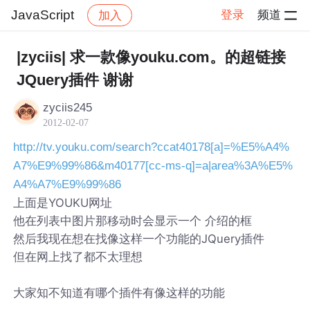
JavaScript
登录
频道
加入
帖子详情
社区
JavaScript
|zyciis| 求一款像youku.com。的超链接
JQuery插件 谢谢
zyciis245
2012-02-07
http://tv.youku.com/search?ccat40178[a]=%E5%A4%
A7%E9%99%86&m40177[cc-ms-q]=a|area%3A%E5%
A4%A7%E9%99%86
上面是YOUKU网址
他在列表中图片那移动时会显示一个 介绍的框
然后我现在想在找像这样一个功能的JQuery插件
但在网上找了都不太理想
大家知不知道有哪个插件有像这样的功能