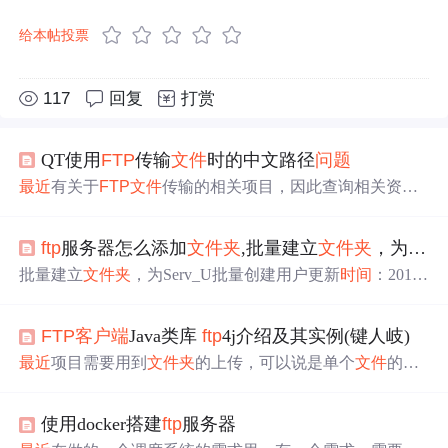
给本帖投票
117
回复
打赏
QT使用
FTP
传输
文件
时的中文路径
问题
最近
有关于
FTP
文件
传输的相关项目，因此查询相关资料
编写了一个示例程序。程序运行正常，但在测试过程中使
用含有中文的
文件
进行测试时，程序报错。 原以为是编码
ftp
服务器怎么添加
文件
夹
,批量建立
文件
夹
，为Serv_U批量创建用户
的
问题
，认为
FTP
不识别UTF-8编码，因此在
FTP
的配置
项中查询，发现其对UTF斌吗是支持的。后面继续查找相
批量建立
文件
夹
，为Serv_U批量创建用户更新
时间
：2011
关资料。找到了
问题
所在。（可参阅http://blog.sina.com.cn/
年04月03日 00:50:27 作者：
最近
要用serv u为用户开
ftp
服务
s/blog_a0d5a7f101019hjd.htm...
器，而且一个目录对应一个账号，账号很多，一个一个的
FTP
客户端
Java类库
ftp
4j介绍及其实例(键人岐)
建立肯定是后不了的，那么用什么方法呢？在网上看了
下，也没有找到好的方法。没办法，只能拿出老一套了用
最近
项目需要用到
文件
夹
的上传，可以说是单个
文件
的批
DOC建立了。方法步骤。1.首先建立各个账户的
文件
夹
。
量上传，鉴于普通
ftp
上传，如：
FTP
Client速度慢等
问题
决
账号如果有规律的话那好说，如：
ftp
001、
ftp
001...
定尝试一下这个java类库，呵呵，况且曾经用ZIP4j做过压
使用docker搭建
ftp
服务器
缩加密的经验（应该只是名字相同），感觉很不错。
ft
p
4j是一个
FTP
客户端
Java类库，实现了
FTP
客户端
应具有