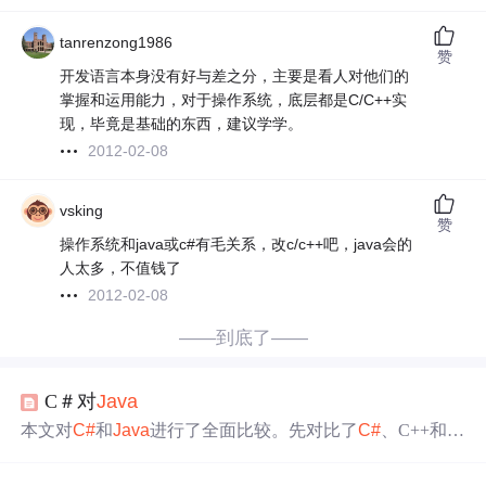
tanrenzong1986
赞
开发语言本身没有好与差之分，主要是看人对他们的
掌握和运用能力，对于操作系统，底层都是C/C++实
现，毕竟是基础的东西，建议学学。
2012-02-08
vsking
赞
操作系统和java或c#有毛关系，改c/c++吧，java会的
人太多，不值钱了
2012-02-08
——到底了——
C＃对
Java
本文对
C#
和
Java
进行了全面比较。先对比了
C#
、C++和
J
ava
的重要功能，接着从语言规范方面阐述两者差异，如
数据类型、常量声明等。还指出
C#
拥有枚举器、结构、属