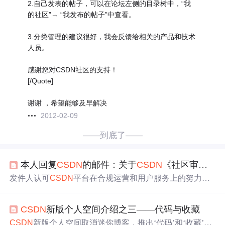
2.自己发表的帖子，可以在论坛左侧的目录树中，“我
的社区”→ “我发布的帖子”中查看。
3.分类管理的建议很好，我会反馈给相关的产品和技术
人员。
感谢您对CSDN社区的支持！
[/Quote]
谢谢 ，希望能够及早解决
2012-02-09
——到底了——
本人回复
CSDN
的邮件：关于
CSDN
《社区审核争议解决
发件人认可
CSDN
平台在合规运营和用户服务上的努力，
但认为对《社区审核争议解决
建议
》的回复中部分关键问
题未明确回应。发件人就审核标准透明化、申诉机制有效
CSDN
新版个人空间介绍之三——代码与收藏
性、分级处罚制度细节、用户教育与审核培训公开性等方
面提出进一步沟通请求，并要求5个工作日内书面
答复
。
CSDN
新版个人空间取消迷你博客，推出‘代码’和‘收藏’功