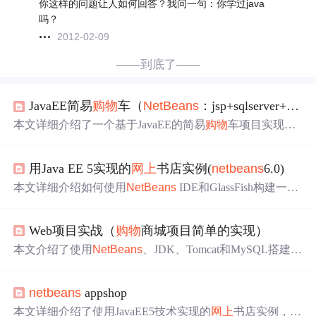
你这样的问题让人如何回答？我问一句：你学过java
吗？
2012-02-09
——到底了——
JavaEE简易
购物
车（
NetBeans
：jsp+sqlserver+jdbc+javabean）
本文详细介绍了一个基于JavaEE的简易
购物
车项目实现过
程，涵盖了登录、注册、
购物
及数据库操作等功能，通过J
SP和JavaBean实现了用户交互与业务逻辑。
用Java EE 5实现的
网上
书店实例(
netbeans
6.0)
本文详细介绍如何使用
NetBeans
IDE和GlassFish构建一个
基于JavaEE5的
网上
书店应用实例，涵盖环境搭建、数据库
配置、JPA与EJB层实现、Web层开发等方面。
Web项目实战（
购物
商城项目简单的实现）
本文介绍了使用
NetBeans
、JDK、Tomcat和MySQL搭建的
Web
购物
商城项目，讲解了开发环境、所需技术如CSS、JS
P、Servlet和JDBC。项目包含用户登录注册、
购物
车功能
netbeans
appshop
和管理员管理模块，采用MVC模式，详细阐述了各程序文
件间的流程关系，并展示了部分界面截图。
本文详细介绍了使用JavaEE5技术实现的
网上
书店实例，包