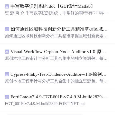
手写数字识别系统.doc【GUI设计Matlab】
资 源 简 介 手写数字识别系统，非常好的啊!带有GUI界
面，使用方便! 详 情 说 明 用这个手写数字识别系统，你可
以轻松地识别手写数字。这个系统不仅功能强大，而且还
如何通过区域科技创新分析工具精准掌握区域创新要素分布与产业链融合现状？.docx
带有直观的图形用户界面（GUI），非常容易使用。你只
需要将手写数字输入系统，它将立即给出准确的识别结
如何通过区域科技创新分析工具精准掌握区域创新要素分
果。这个系统可以在各种场景中使用，无论是学校、工作
布与产业链融合现状？
还是日常生活，都能为你提供快速和准确的识别服务。它
是一个非常方便和实用的工具，你一定会喜欢它的！
Visual-Workflow-Orphan-Node-Auditor-v1.0-原创源码与文档.zip
原创本地工程审计与分析工具合集中的独立资源包。每个
ZIP包含完整源码、3项自动化测试、可复现合成示例、离
线HTML、JSON与SVG报告、1080×720真实运行效果图、
Cypress-Flaky-Test-Evidence-Auditor-v1.0-原创源码与文档.zip
README、运行说明、功能清单、MIT License及原创与授
权声明。解压后进入project目录，执行npm test验证算法，
原创本地工程审计与分析工具合集中的独立资源包。每个
执行npm run report生成报告，也可通过本地静态服务器打
ZIP包含完整源码、3项自动化测试、可复现合成示例、离
开网页。运行时零第三方依赖，不包含热点产品或开源项
线HTML、JSON与SVG报告、1080×720真实运行效果图、
目源码、Logo、官方截图、论文、生产日志或其他受限素
FortiGate-v7.4.9-FGT-601E-v7.4.9.M-build2829-FORTINET.out
README、运行说明、功能清单、MIT License及原创与授
材。适合前端开发、AI应用工程、测试审计和课程实践。
权声明。解压后进入project目录，执行npm test验证算法，
FGT_601E-v7.4.9.M-build2829-FORTINET.out
执行npm run report生成报告，也可通过本地静态服务器打
开网页。运行时零第三方依赖，不包含热点产品或开源项