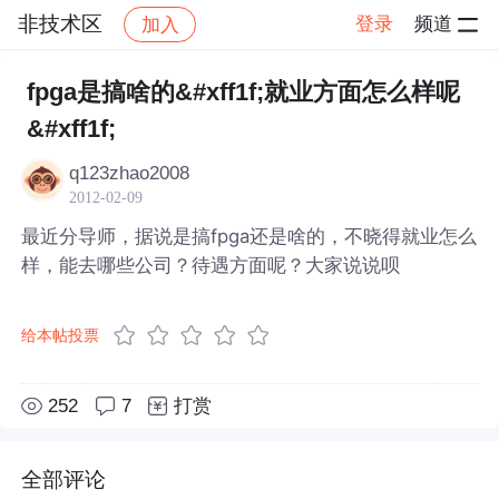
非技术区
登录
频道
加入
帖子详情
社区
非技术区
fpga是搞啥的&#xff1f;就业方面怎么样呢
&#xff1f;
q123zhao2008
2012-02-09
最近分导师，据说是搞fpga还是啥的，不晓得就业怎么
样，能去哪些公司？待遇方面呢？大家说说呗
给本帖投票
252
7
打赏
全部评论