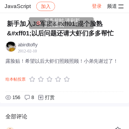
JavaScript
登录
频道
加入
帖子详情
社区
JavaScript
服务超时,请刷新
新手加入JS军团&#xff01;混个脸熟
页面重试
&#xff01;以后问题还请大虾们多多帮忙
abirdtofly
2012-02-10
露脸贴！希望以后大虾们照顾照顾！小弟先谢过了！
给本帖投票
156
8
打赏
全部评论