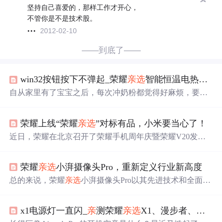
坚持自己喜爱的，那样工作才开心，
不管你是不是技术股。
2012-02-10
——到底了——
win32按钮按下不弹起_荣耀
亲
选
智能恒温电热水壶，宝爸冲奶粉再也不做难了
自从家里有了宝宝之后，每次冲奶粉都觉得好麻烦，要准
备一个除了他吃饭的家伙事儿外，还要有一个水杯专门放
凉开水。每次冲奶粉都要用开水和凉开水勾兑成适合的水
荣耀上线“荣耀
亲
选
”对标有品，小米要当心了！
温，只能凭经验用手背来试水温，所以，当奶妈奶爸也是
个技术活，一般人还真干不了。不过有了恒温电热水壶之
近日，荣耀在北京召开了荣耀手机周年庆暨荣耀V20发布
后，这件事就变得非常轻松容易了。也很荣幸，在花粉俱
会。在本场会议上，荣耀战略和品牌发展官张晓云宣布，
乐部拿到了来自荣耀
亲
选
的智能恒温电热水壶，给我生活
荣耀全新电商平台“荣耀
亲
选
”正式上线。于此同时，华为
中的用水，带来了诸多方便，下面就和大家分享一下这
荣耀
亲
选
小湃摄像头Pro，重新定义行业新高度
公司还注册了全新微博账号“荣耀
亲
选
”。 “荣耀
亲
选
”上
款...
线，荣耀正式进军物联网领域 2017年，中国智能手机市场
总的来说，荣耀
亲
选
小湃摄像头Pro以其先进技术和全面功
遭遇增长瓶颈，出货量持续下滑。进入2018年后，下滑势
能，重新定义了家用摄像头产品的新标准，为消费者提供
头继续，京比特查询了统计机构Counterpoint发布的2018年
了一个更加安全、便捷和智能的家庭监控解决方案。荣耀
第三季...
x1电源灯一直闪_
亲
测荣耀
亲
选
X1、漫步者、小米AirDots青春版三款耳机横评
亲
选
小湃摄像头Pro的解决方案是搭载3枚摄像头，其中云
台上方搭载了两枚摄像头，4mm广角摄像头和6mm长焦摄