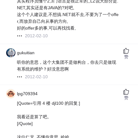
其实程序员懂个2,3门语言是很正常的,,LZ说大部分是.
NET,其实还是有JAVA的?对吧,
这个个人建议是,不想搞.NET就不去,不要为了一个offe
r,而放弃自己向从事的方向,
好的offer多的事,可以再找找看,
2012-02-10
gukuitian
赞
听你的意思，这个大集团不是做构台，你去只是做现
有系统的维护？好没意思啊
2012-02-10
lpg709394
赞
[Quote=引用 4 楼 djl100 的回复:]
我看还是算了吧。
[/Quote]
这位仁兄, 不懂你意思..哈哈