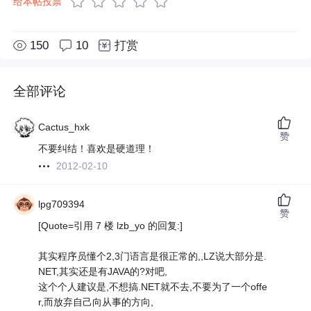
给本帖投票
150
10
打赏
全部评论
Cactus_hxk
赞
不要纠结！喜欢是硬道理！
2012-02-10
lpg709394
赞
[Quote=引用 7 楼 lzb_yo 的回复:]
其实程序员懂个2,3门语言是很正常的,,LZ说大部分是.
NET,其实还是有JAVA的?对吧,
这个个人建议是,不想搞.NET就不去,不要为了一个offe
r,而放弃自己向从事的方向,