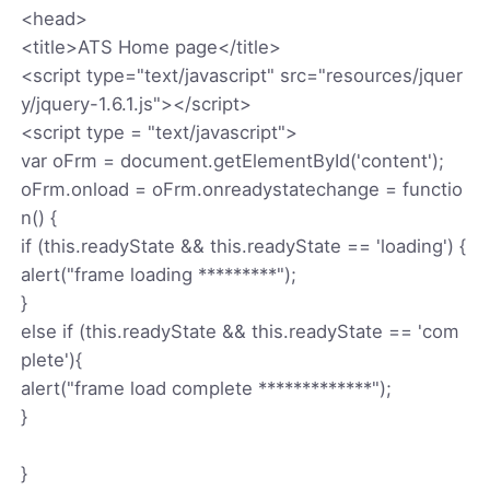
<head>
<title>ATS Home page</title>
<script type="text/javascript" src="resources/jquer
y/jquery-1.6.1.js"></script>
<script type = "text/javascript">
var oFrm = document.getElementById('content');
oFrm.onload = oFrm.onreadystatechange = functio
n() {
if (this.readyState && this.readyState == 'loading') {
alert("frame loading *********");
}
else if (this.readyState && this.readyState == 'com
plete'){
alert("frame load complete *************");
}
}