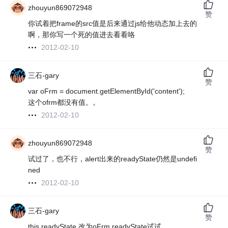
zhouyun869072948
赞
你试着把frame的src值是后来通过js给他动态加上去的
啊，那你写一个死的值进去看看咯
2012-02-10
三石-gary
赞
var oFrm = document.getElementById('content');
这个ofrm都没有值。。
2012-02-10
zhouyun869072948
赞
试过了，也不行，alert出来的readyState仍然是undefi
ned
2012-02-10
三石-gary
赞
this.readyState 改为oFrm.readyState试试