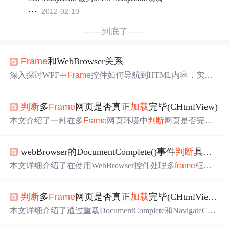
2012-02-10
——到底了——
Frame
和WebBrowser关系
深入探讨WPF中
Frame
控件如何导航到HTML内容，实际
加载
过程
中涉及的WebBrowser控件作用，以及在使用
Fram
e
访问网页时可能遇到的事件触发异常，如Loaded与LoadC
判断
多
Frame
网页是否真正
加载
完毕(CHtmlView)
ompleted事件的误解，并解释如何正确
判断
网页是否
加载
完成。
本文介绍了一种在多
Frame
网页环境中
判断
网页是否完全
加载
的方法。通过重写DocumentComplete和NavigateCompl
ete2两个虚拟函数，并利用LPDISPATCH来跟踪顶层文档
webBrowser的DocumentComplete()事件
判断
具有
fra
加载
状态，确保所有子
Frame
加载
完成。
本文详细介绍了在使用WebBrowser控件处理多
frame
框架
页面时，如何通过设置DocumentComplete()事件的触发次数
来确保网页完全
加载
后再执行下一步操作。包括实现方
判断
多
Frame
网页是否真正
加载
完毕(CHtmlView) .
法、测试验证和关键代码示例。
本文详细介绍了通过重载DocumentComplete和NavigateCom
plete2虚拟函数来精确
判断
网页及其所有
Frame
是否完全
加