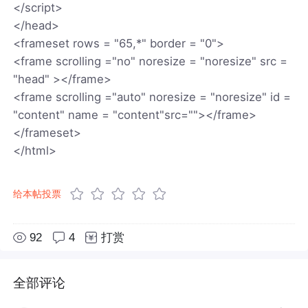
</script>
</head>
<frameset rows = "65,*" border = "0">
<frame scrolling ="no" noresize = "noresize" src =
"head" ></frame>
<frame scrolling ="auto" noresize = "noresize" id =
"content" name = "content"src=""></frame>
</frameset>
</html>
给本帖投票
92
4
打赏
全部评论