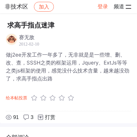
非技术区
登录
频道
加入
帖子详情
社区
非技术区
求高手指点迷津
赛无敌
2012-02-10
做j2ee开发工作一年多了，无非就是是一些增、删、
改、查，SSSH之类的框架运用，Jquery、ExtJs等等
之类js框架的使用，感觉没什么技术含量，越来越没劲
了，求高手指点出路
给本帖投票
91
3
打赏