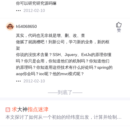
你可以研究研究源码嘛
2012-02-10
h54068650
赞
其实，代码也无非就是增、删、改、查
做腻了就跳槽吧！到新公司，学习新的业务，新的框
架
你说的没技术含量？SSH、Jquery、ExtJs的原理你懂
吗？你只是会用，你知道他们的机制吗？你知道他们
的原理吗？你知道用这些技术有什么好处吗？spring的
aop你会吗？ioc呢？他的mvc模式呢？
2012-02-10
——到底了——
求
大神
指点迷津
本文探讨了如何从一个初始的经纬度出发，计算并绘制出
完整的飞行轨道路径上的所有经纬度坐标点。对于地理信
息系统（GIS）应用及飞行器路径规划具有一定的参考价