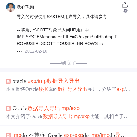
我心飞翔
赞
导入的时候使用SYSTEM用户导入，具体请参考：
-- 将用户SCOTT对象导入到HR用户中
IMP SYSTEM/manager FILE=C:\expdir\fulldb.dmp F
ROMUSER=SCOTT TOUSER=HR ROWS =y
2012-02-10
——到底了——
oracle
exp
/
imp
数据
导入
导出
本文围绕Oracle
数据
库的
数据
导入
导出
展开，介绍了
exp
/
im
p
的四种模式，包括全库、用户、表和表空间
导出
；详细阐
述了
exp
/
imp
的各项参数；还给出了
导出
全库、schema、表
Oracle
数据
导入
导出
imp
/
exp
以及可传输表空间的应用示例，包含操作命令和自包含检
查等内容。
本文介绍了Oracle
数据
导入
导出
imp
/
exp
功能，其相当于
数
据
还原与备份，可在SQLPLUS.EXE或DOS命令行执行。
文中给出
数据
导出
和
导入
的多个实例，如完全
导出
数据
imp
dp 不兼容_Oracle
exp
/
exp
dp
imp
/
imp
dp
导入
导
库、
导出
特定用户表等，还提及权限和
数据
库连接的注意