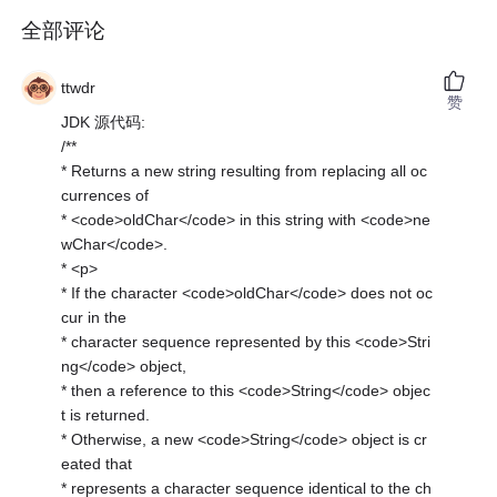
全部评论
ttwdr
赞
JDK 源代码:
/**
* Returns a new string resulting from replacing all oc
currences of
* <code>oldChar</code> in this string with <code>ne
wChar</code>.
* <p>
* If the character <code>oldChar</code> does not oc
cur in the
* character sequence represented by this <code>Stri
ng</code> object,
* then a reference to this <code>String</code> objec
t is returned.
* Otherwise, a new <code>String</code> object is cr
eated that
* represents a character sequence identical to the ch