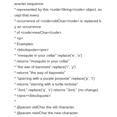
aracter sequence
* represented by this <code>String</code> object, ex
cept that every
* occurrence of <code>oldChar</code> is replaced b
y an occurrence
* of <code>newChar</code>.
* <p>
* Examples:
* <blockquote><pre>
* "mesquite in your cellar".replace('e', 'o')
* returns "mosquito in your collar"
* "the war of baronets".replace('r', 'y')
* returns "the way of bayonets"
* "sparring with a purple porpoise".replace('p', 't')
* returns "starring with a turtle tortoise"
* "JonL".replace('q', 'x') returns "JonL" (no change)
* </pre></blockquote>
*
* @param oldChar the old character.
* @param newChar the new character.