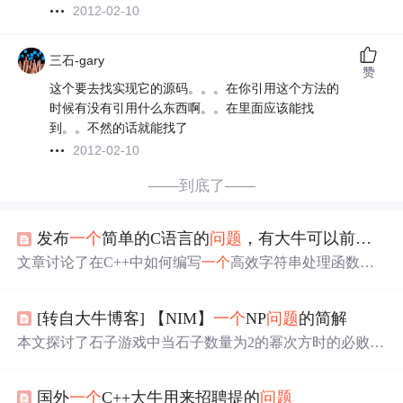
2012-02-10
三石-gary
赞
这个要去找实现它的源码。。。在你引用这个方法的
时候有没有引用什么东西啊。。在里面应该能找
到。。不然的话就能找了
2012-02-10
——到底了——
发布
一个
简单的C语言的
问题
，有大牛可以前往指导一下
文章讨论了在C++中如何编写
一个
高效字符串处理函数，
并寻求专家意见以优化代码。作者计划总结并致谢解答
者，邀请C/C++领域的高手参与讨论。,
[转自大牛博客] 【NIM】
一个
NP
问题
的简解
本文探讨了石子游戏中当石子数量为2的幂次方时的必败局
面，通过归纳法证明了该结论，并引入二进制解法与lowbit
概念，解释了如何通过取最后
一个
1来确保胜利。
国外
一个
C++大牛用来招聘提的
问题