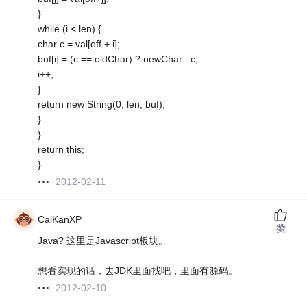
}
while (i < len) {
char c = val[off + i];
buf[i] = (c == oldChar) ? newChar : c;
i++;
}
return new String(0, len, buf);
}
}
return this;
}
2012-02-11
CaiKanXP
赞
Java? 这里是Javascript板块。
想看实现的话，去JDK里面找吧，里面有源码。
2012-02-10