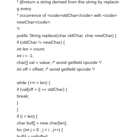
* @return a string derived from this string by replacin
g every
* occurrence of <code>oldChar</code> with <code>
newChar</code>.
*/
public String replace(char oldChar, char newChar) {
if (oldChar != newChar) {
int len = count;
int i = -1;
char[] val = value; /* avoid getfield opcode */
int off = offset; /* avoid getfield opcode */
while (++i < len) {
if (val[off + i] == oldChar) {
break;
}
}
if (i < len) {
char buf[] = new char[len];
for (int j = 0 ; j < i ; j++) {
buf[j] = val[off+j];