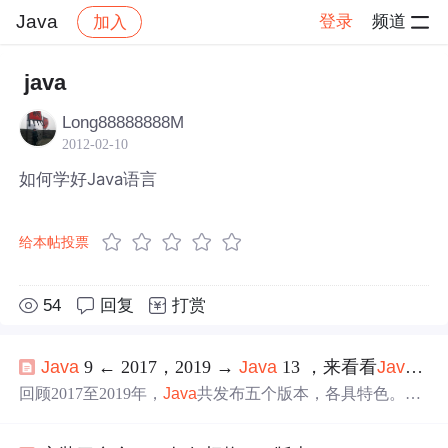
Java
登录
频道
加入
帖子详情
社区
Java
java
Long88888888M
2012-02-10
如何学好Java语言
给本帖投票
54
回复
打赏
Java
9 ← 2017，2019 →
Java
13 ，来看看
Java
两
回顾2017至2019年，
Java
共发布五个版本，各具特色。
Ja
va
9引入模块系统，
Java
10推出类型推断，
Java
11为首个
长期支持版，
Java
12和
Java
13则分别带来Shenandoah GC