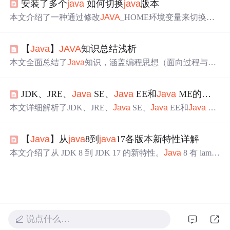
安装了多个
java
如何切换
java
版本
和文本块支持。
本文介绍了一种通过修改
JAVA
_HOME环境变量来切换不
同
Java
版本的方法，包括手动修改、使用批处理脚本快速
切换以及在CMD中临时更改
Java
版本的步骤。
【
Java
】
JAVA
知识总结浅析
本文全面总结了
Java
知识，涵盖编程思想（面向过程与面
向对象）、发展历史、JVM原理、数据类型等。介绍了
Jav
a
SE与
Java
EE区别、应用场景，还涉及JDK、
Java
Web
JDK、JRE、
Java
SE、
Java
EE和
Java
ME的详细解析
技术、Spring Boot全家桶、MyBatis实现、网络编程等，阐
述了其在大数据、人工智能等领域的应用。
本文详细解析了JDK、JRE、
Java
SE、
Java
EE和
Java
M
E。JDK是开发工具包，JRE是运行环境；
Java
SE是标准
版，用于桌面应用；
Java
EE是企业版，用于企业级应
【
Java
】从
java
8到
java
17各版本新特性详解
用；
Java
ME是微型版，用于移动和嵌入式设备应用。它
们分别侧重于程序开发运行、基础应用、企业级应用和移
本文介绍了从 JDK 8 到 JDK 17 的新特性。
Java
8 有 lambd
动嵌入式应用开发。
a 表达式、函数式接口等；
Java
9 带来模块化系统、改进
的 Stream API 等；
Java
11 新增动态类文件常量、Epsilon
垃圾收集器等；
Java
17 则有 Sealed Classes、Pattern Matchi
ng for switch 等特性，助力开发高效安全的
Java
应用。
说点什么…