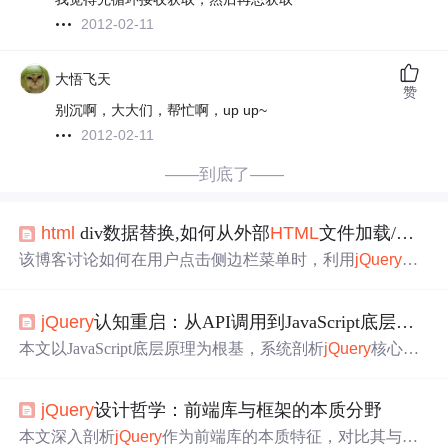
2012-02-11
大悟飞天
赞
别沉啊，大大们，帮忙啊，up up~
2012-02-11
——到底了——
html
div数据替换,如何从外部
HTML
文件加载/替换整个DIV？
该博客讨论如何在用户点击侧边栏菜单时，利用
jQuery
的.
l
oad
()方法动态替换页面主要内容区域，而不重新加载整个
页面。通过加载外部
HTML
文件中的特定div，实现了内容
jQuery
认知重启：从API调用到JavaScript底层原理
的无缝切换，从而避免了重复代码的
问题
。
本文以JavaScript底层原理为根基，系统剖析
jQuery
核心机
制：DOM操作中的选择器引擎Sizzle、
jQuery
对象包装器
与原生桥接；
事件
系统的委托、命名空间、代理及内存泄
jQuery
设计哲学：前端库与框架的本质分野
漏防控；AJAX封装的XMLHttpRequest到Promise适配逻
辑。通过‘售票大厅’等真实场景，揭示
jQuery
作为语法糖背
本文深入剖析
jQuery
作为前端库的本质特征，对比其与现