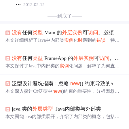
2012-02-12
——到底了——
没有
任何
类型
Main 的
外层
实例
可
访问
。必须用
类
本文详细解析了Java中内部类
实例
化
时
遇到的
错误
，特别
是当从静态方法尝试
实例
化非静态内部类
时
出现的问题。
通过示例代码展示了
错误
的来源，并提供了两种解决方
没有
任何
类型
FrameApp 的
外层
实例
可
访问
。必须用
案：一是通过外部类
实例
作为参数传递，二是将内部类声
明为静态。
本文探讨了Java中内部类的
实例
化问题，解释了为何直接
在外部类中
实例
化内部类会引发
错误
，并提供了正确的
实
例
化方法。通过示例代码展示了如何先创建外部类的
实例
泛型设计避坑指南：忽略
new
() 约束导致的5种致命
，再通过该
实例
来创建内部类的对象。
本文深入探讨C#泛型中
new
()约束的重要性，分析因忽略
该约束导致的运行
时
实例
化失败、值
类型
与引用
类型
的初
始化差异、反射性能损耗、多层嵌套连锁崩溃及序列化数
java 类的
外层
类型
_Java内部类与外部类
据丢失等问题，并从编译期校验到运行
时
机制进行解析，
提出显式约束、工厂模式、反射缓存等有效修复方案。
本文围绕Java内部类展开，介绍了内部类的概念，包括成
员、局部、嵌套、匿名内部类的特点和使用方式。如成员
内部类可直接用外部类成员，局部内部类作用域受限等。