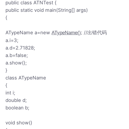
public class ATNTest {
public static void main(String[] args)
{
ATypeName a=new
//出错代码
ATypeName();
a.i=3;
a.d=2.71828;
a.b=false;
a.show();
}
class ATypeName
{
int i;
double d;
boolean b;
void show()