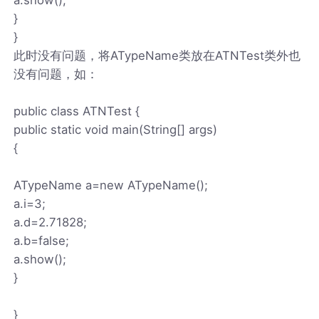
}
}
此时没有问题，将ATypeName类放在ATNTest类外也
没有问题，如：
public class ATNTest {
public static void main(String[] args)
{
ATypeName a=new ATypeName();
a.i=3;
a.d=2.71828;
a.b=false;
a.show();
}
}