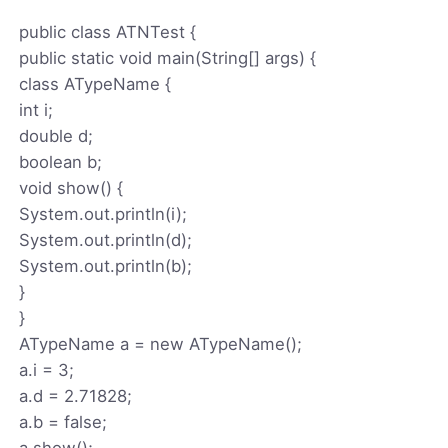
public class ATNTest {
public static void main(String[] args) {
class ATypeName {
int i;
double d;
boolean b;
void show() {
System.out.println(i);
System.out.println(d);
System.out.println(b);
}
}
ATypeName a = new ATypeName();
a.i = 3;
a.d = 2.71828;
a.b = false;
a.show();