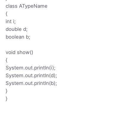
class ATypeName
{
int i;
double d;
boolean b;
void show()
{
System.out.println(i);
System.out.println(d);
System.out.println(b);
}
}