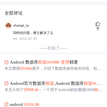
全部评论
change_ty
赞
同样的问题，楼主解决了么
2012-07-20
——到底了——
Android 数据库
框架
ormlite
使用
精要
本文围绕
Ormlite
展开，介绍了数据库操作相关内容。包括
定义实体类Bean代表表，阐述了
外键约束
（一对一、一对
多关系），说明了如何定义Bean的DAO进行增删改查，还
Android官方数据库
框架
,Android 数据库
框架
ormlite
提及了
Ormlite
的批处理操作，为Android开发中数据库操作
提供了参考。
本文介绍了
ORMLite
，一个用于Android的轻量级ORM
框架
，演示了如何
使用
它简化数据库操作，
创建
表、映射实体
类及处理
外键约束
。通过实例展示了如何
创建
DAO并执行
android
OrmLite
CRUD操作，以及批量处理和JSON对象转换为数据库对象