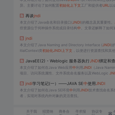
异。主要讨论了如何配置
初始化
上下文
工厂和提供者
URL
以
再谈
jndi
本文介绍了Java命名和目录接口(
JNDI
)的概念及其重要性。
些资源位于何种操作系统或目录结构
中
。文章还解释了如何
jndi
本文介绍了Java Naming and Directory Interface (
JNDI
)
itialContext类
初始化
JNDI
上下文
，以便进行资源查找和其
JavaEE(2) - Weblogic 服务器执行
JNDI
绑定和
本文介绍了如何在Java Web应用
中
利用
JNDI
（Java Nam
项目、访问系统属性、文件系统命名服务以及WebLogic
JN
jndi
学习笔记(一）——JAVA SE
中
使用
JNDI
本文介绍了如何在Java SE环境
中
利用
JNDI
技术查找命名系
者，实现对系统内外对象的灵活查找。
关于我
招贤纳
商务合
寻求报
协议专