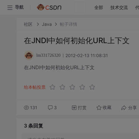
全部
技术交流
导航
社区
Java
帖子详情
在JNDI中如何初始化URL上下文
2012-02-13 11:08:31
lm331726320
在JNDI中如何初始化URL上下文
给本帖投票
131
3
打赏
分享
收藏
3 条
回复