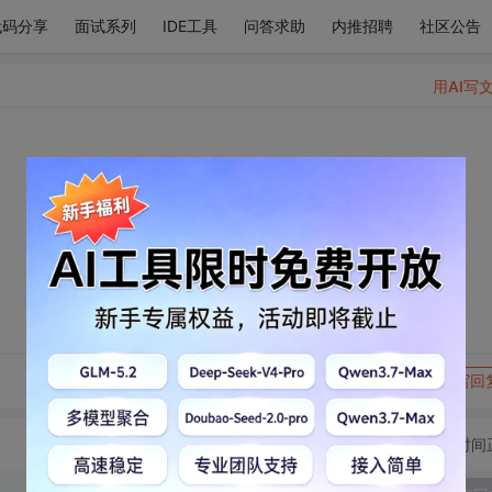
代码分享
面试系列
IDE工具
问答求助
内推招聘
社区公告
用AI写
转发到动态
举报
写回
切换为时间