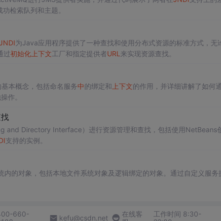
成功检索队列和主题。
JNDI
为Java应用程序提供了一种查找和使用分布式资源的标准方式，无
通过
初始化
上下文
工厂和指定提供者
URL
来实现资源查找。
的基本概念，包括命名服务
中
的绑定和
上下文
的作用，并详细讲解了如何通
他操作。
查找
ing and Directory Interface）进行资源管理和查找，包括使用NetBean
DI
支持的实例。
统内的对象，包括本地文件系统对象及逻辑绑定的对象。通过自定义服务
400-660-
在线客
工作时间 8:30-
kefu@csdn.net