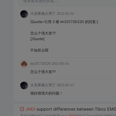
请发表友善的回复…
火龙果被占用了
2012-02-14
[Quote=引用 2 楼 lm331726320 的回复:]
怎么个强大发??
[/Quote]
不知所云呗
lm331726320
2012-02-14
怎么个强大发??
火龙果被占用了
2012-02-13
很好很强大的问题！
JNDI
support differences between Tibco EM
本文详细介绍了如何使用Java
JNDI
API从TibcoEMS迁