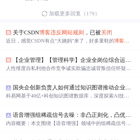
加载更多回复（179）
关于CSDN
博客
违反
网站
规则
，已被
关闭
近日，感觉CSDN有点“大姨妈”来了，好多童鞋的
博客
被
莫名奇妙
关闭
，此次此刻，如果发现
【企业管理】【管理科学】企业全岗位综合运营与组织知识矩阵体系15 企业管理基本框架（2）
人性维度自私利他合作竞争诚实欺骗忠诚背叛信任怀疑贪
婪恐惧懒惰勤奋创新保守自私包含互斥弱依赖强依赖互斥
强依赖互斥强依赖互斥强依赖包含强依赖强依赖互斥弱依
国央企创新负责人如何通过知识图谱推动企业技术创新与外部资源高效对接？.docx
赖强依赖利他互斥包含强依赖互斥强依赖互斥强依赖互斥
强依赖互斥互斥互斥互斥弱依赖弱依赖弱依赖合作弱依赖
科易网基于40亿+科创知识图谱数据库，深度探索AI技术
强依赖包含互斥强依赖互斥强依赖互斥强依赖互斥弱依赖
在技术转移、成果转化、技术经纪、知识产权、产业创
互斥互斥强依赖强依赖弱依赖竞争强依赖互斥互斥包含弱
新、科技招商等垂直领域的多样化应用场景，研究科技创
依赖强依赖互斥强依赖互斥强依赖强依赖强依赖互斥强依
语音增强组稀疏信号去噪：非凸正则化，凸优化研究（Matlab代码实现）
新领域的AI+数智化解决方案，推动科技创新与产业创新
赖强依赖弱依赖诚实互斥强依赖强依赖弱依赖包含互斥强
智能化发展。
内容概要：本文围绕【语音增强】领域中的组稀疏信号去
依赖互斥强依赖互斥互斥互斥互斥强依赖强依赖弱依赖欺
噪问题展开研究，提出了一种结合非凸正则化与凸优化理
骗强依赖互斥
论的去噪方法，旨在提升含噪语音信号的可懂度与质量。