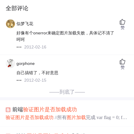
全部评论
似梦飞花
赞
好像有个onerror来确定图片加载失败，具体记不清了
呵呵
2012-02-16
gorphone
赞
自己搞错了，不好意思
2012-02-15
——到底了——
前端
验证
图片
是否
加载
成功
验证
图片
是否
加载
成功
//所有
图片
加载
完成 var flag = 0; for
(var i = 0; i < $(".img").length; i++) { $(".img")[i].onload = func
tion () { flag++; if (flag == $(".img").length) {