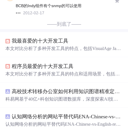
赞
BCB的Indy组件有个snmp的可以使用
2012-02-17
——到底了——
我最喜爱的十大开发工具
本文对比分析了多种开发工具的特点，包括VisualAge Jav
a、VC、Delphi、Perl、Python等，探讨了各自的适用场景
和优势，如Delphi在数据库
支持
方面的强大功能，Python在
程序员最爱的十大开发工具
面向对象
编程
上的优势。
本文对比分析了多种开发工具的特点和适用场景，包括Vis
ualAge Java、VC、Delphi、Perl、Python、Tomcat等，涵盖
了从Java开发环境到Windows开发环境的多个方面。
高校技术转移办公室如何利用知识图谱精准定位产业需求与技术适配点？.docx
科易网基于40亿+科创知识图谱数据库，深度探索AI技术
在技术转移、成果转化、技术经纪、知识产权、产业创
新、科技招商等垂直领域的多样化应用场景，研究科技创
认知网络分析的网站平替代码ENA-Chinese-vs-English-reproducible.zip
新领域的AI+数智化解决方案，推动科技创新与产业创新
智能化发展。
认知网络分析的网站平替代码ENA-Chinese-vs-English-repro