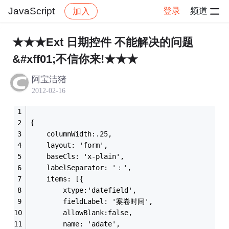
JavaScript
登录
频道
加入
帖子详情
社区
JavaScript
★★★Ext 日期控件 不能解决的问题
&#xff01;不信你来!★★★
阿宝洁猪
2012-02-16
{
	columnWidth:.25,
	layout: 'form',
	baseCls: 'x-plain',
	labelSeparator: '：',
	items: [{
	    xtype:'datefield',
	    fieldLabel: '案卷时间',
	    allowBlank:false,
	    name: 'adate',