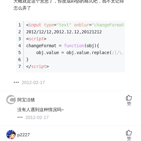
大概就是这个意思了，你改成extjs的格式吧，我不太记得
怎么弄了
<
input
type
=
"text"
onblur
=
"changeFormat(this)
2012/12/12,2012.12.12,20121212
<
script
>
changeFormat = 
function
(
obj
)
{
	obj.value = obj.value.replace(
/[/\.]/g
,
''
}
</
script
>
2012-02-17
阿宝洁猪
赞
没有人遇到这种情况吗~
2012-02-17
p2227
赞