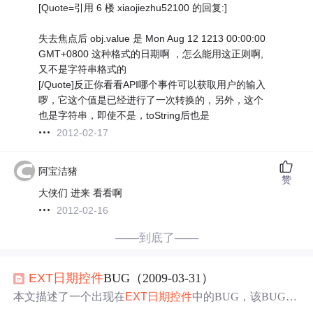
[Quote=引用 6 楼 xiaojiezhu52100 的回复:]
失去焦点后 obj.value 是 Mon Aug 12 1213 00:00:00
GMT+0800 这种格式的日期啊 ，怎么能用这正则啊,
又不是字符串格式的
[/Quote]反正你看看API哪个事件可以获取用户的输入
啰，它这个值是已经进行了一次转换的，另外，这个
也是字符串，即使不是，toString后也是
2012-02-17
阿宝洁猪
赞
大侠们 进来 看看啊
2012-02-16
——到底了——
EXT
日期
控件
BUG（2009-03-31）
本文描述了一个出现在
EXT
日期
控件
中的BUG，该BUG导
致月份选择功能失常，用户无法正常选择目标月份。通过