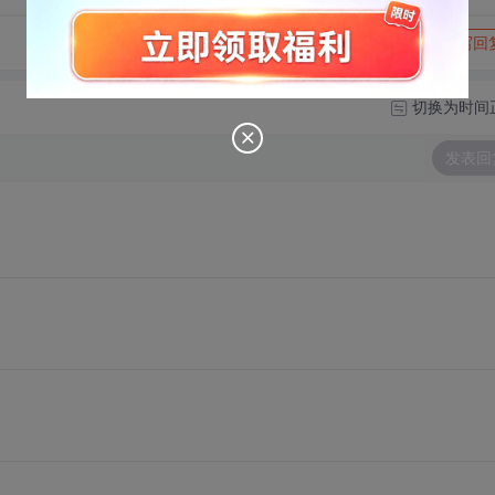
转发到动态
举报
写回
切换为时间
发表回