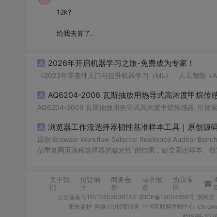
12k?
给我去算了.
2026年开启机器学习之旅-免费成为专家！
《2023年零基础入门与提升机器学习（ML）、人工智能（
AQ6204-2006 瓦斯抽放用热导式高浓度甲烷传感
AQ6204-2006 瓦斯抽放用热导式高浓度甲烷传感器_可搜索.
浏览器工作流选择器韧性基准样本工具｜原创源码
原创 Browser Workflow Selector Resilience A
估重复网页流程选择器的稳定性”的结果，建立固定样本、权
TML/SVG报告、测试与示例。压缩包包含完整源码、3项自动化
图、README、运行说明、MIT License及原创授权声明
关于我
招贤纳
商务合
寻求报
协议专
第三方运行依赖。
们
士
作
道
区
公安备案号11010502030143
京ICP备19004658号
京网文〔
家长监护
网络110报警服务
中国互联网举报中心
Chro
©1999-2