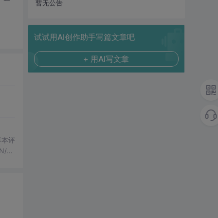
暂无公告
试试用AI创作助手写篇文章吧
+ 用AI写文章
化样本评
/H
果
行，零