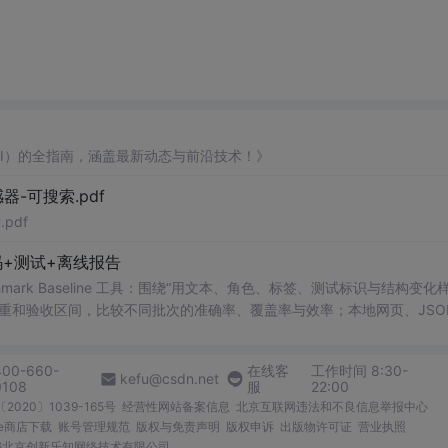
AI）的全指南，涵盖最新动态与前沿技术！》
器-可搜索.pdf
pdf
+测试+离线报告
uditor Benchmark Baseline 工具：围绕“用文本、角色、标签、测试标识与结构变
重和验收区间，比较不同批次的准确率、覆盖率与效率；本地网页、JSON
测试、可复现示例、HTML/JSON/SVG离线报告、1080×720运行效
。适合开发者进行工程预检、质量审查和交付复核；Node.js 18+可直接运
400-660-
在线客
工作时间 8:30-
kefu@csdn.net
0108
服
22:00
2020〕1039-165号
经营性网站备案信息
北京互联网违法和不良信息举报中心
me商店下载
账号管理规范
版权与免责声明
版权申诉
出版物许可证
营业执照
026北京创新乐知网络技术有限公司