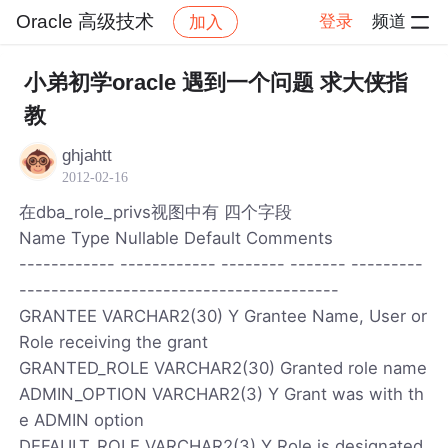
Oracle 高级技术
登录
频道
加入
帖子详情
社区
Oracle 高级技术
小弟初学oracle 遇到一个问题 求大侠指
教
ghjahtt
2012-02-16
在dba_role_privs视图中有 四个字段
Name Type Nullable Default Comments
------------ ------------ -------- ------- ---------
----------------------------------------
GRANTEE VARCHAR2(30) Y Grantee Name, User or
Role receiving the grant
GRANTED_ROLE VARCHAR2(30) Granted role name
ADMIN_OPTION VARCHAR2(3) Y Grant was with th
e ADMIN option
DEFAULT_ROLE VARCHAR2(3) Y Role is designated