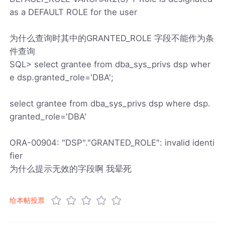
as a DEFAULT ROLE for the user
为什么查询时其中的GRANTED_ROLE 字段不能作为条
件查询
SQL> select grantee from dba_sys_privs dsp wher
e dsp.granted_role='DBA';
select grantee from dba_sys_privs dsp where dsp.
granted_role='DBA'
ORA-00904: "DSP"."GRANTED_ROLE": invalid identi
fier
为什么提示无效的字段啊 我晕死
给本帖投票