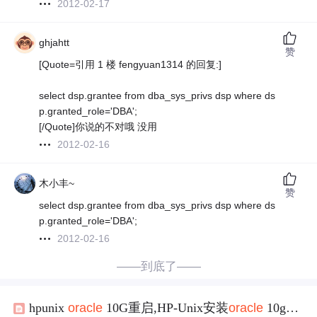
2012-02-17
ghjahtt
赞
[Quote=引用 1 楼 fengyuan1314 的回复:]
select dsp.grantee from dba_sys_privs dsp where ds
p.granted_role='DBA';
[/Quote]你说的不对哦 没用
2012-02-16
木小丰~
赞
select dsp.grantee from dba_sys_privs dsp where ds
p.granted_role='DBA';
2012-02-16
——到底了——
hpunix
oracle
10G重启,HP-Unix安装
oracle
10g错误