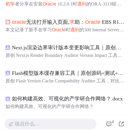
初学
者分享在安装
Oracle
10.2.0.1时
遇到
的ORA-3113错
误，涉及系统参数设置及dbca创建数据库过程中的
问题
，
寻
求
帮助和经验分享。
oracle
无法打开输入页面,
求
助：
Oracle
EBS R12登录页面无法打开。
本文记录了新手在学习
Oracle
时
遇到
的500 Internal Server E
rror，详述了错误日志中出现的NoClassDefFoundError，并
寻
求
社区的帮助，适合
Oracle
初学
者参考。
Next.js渲染边界审计版本变更影响工具｜原创源码+测试+离线报告
原创 Next.js Render Boundary Auditor Version Impact 工具，
围绕“建立服务端组件、客户端组件、数据获取、缓存和交
互边界图，识别错误跨界依赖”的结果，对比两个版本的输
Flash模型版本缓存兼容工具｜原创源码+测试+离线报告
入约定、规则参数、结果结构和风险项，识别变更影响。
压缩包包含完整源码、3 项自动化测试、可复现合成示
原创 Flash Version Cache Compatibility Auditor 工具，对比两
例、离线 HTML/JSON/SVG 报告、1080×720 真实运行效
个Flash模型版本的前缀规范、缓存键、Tokenizer、命中率
果图、README、运行说明、功能清单、MIT License 及
和重建成本。压缩包包含完整源码、3 项自动化测试、可
原创与授权声明。运行时零第三方依赖，不包含热点产品
如何构建高效、可视化的产学研合作网络？.docx
复现合成示例、离线 HTML/JSON/SVG 报告、1080×720
或开源项目源码、Logo、官方截图、论文、生产日志或其
真实运行效果图、README、运行说明、功能清单、MIT
如何构建高效、可视化的产学研合作网络？
他受限素材。
License 及原创与授权声明。运行时零第三方依赖，不包含
热点产品或开源项目源码、Logo、官方截图、论文、生产
4
说点什么…
日志或其他受限素材。