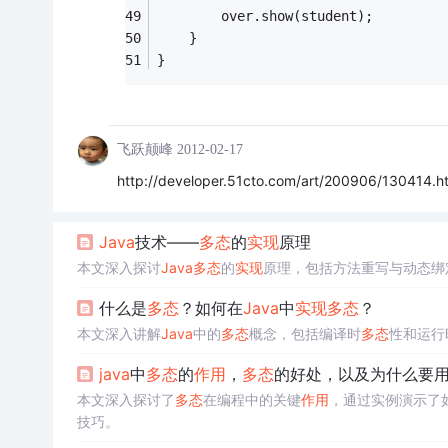
		over.show(student);
	}
}
飞跃颠峰
2012-02-17
http://developer.51cto.com/art/200906/130414.h
Java
技术——
多态
的
实现
原理
本文深入探讨
Java
多态
的
实现
原理，包括方法重写与动态绑
什么是
多态
？如何在
Java
中
实现
多态
？
本文深入讲解
Java
中的
多态
概念，包括编译时
多态
性和运行
java
中
多态
的
作用
，
多态
的好处，以及为什么要
本文深入探讨了
多态
在编程中的关键
作用
，通过实例演示了
技巧。