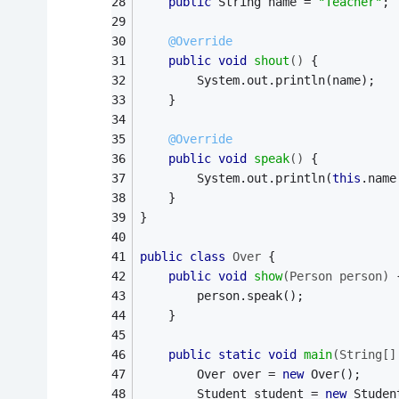
public
 String name = 
"Teacher"
;
@Override
public
void
shout
()
{
		System.out.println(name);
	}
@Override
public
void
speak
()
{
		System.out.println(
this
.name
	}
}
public
class
Over
{
public
void
show
(Person person)
		person.speak();
	}
public
static
void
main
(String[]
		Over over = 
new
 Over();
		Student student = 
new
 Studen