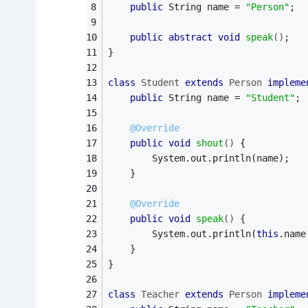
public
 String name = 
"Person"
;
public
abstract
void
speak
()
;
}
class
Student
extends
Person
impleme
public
 String name = 
"Student"
;
@Override
public
void
shout
()
{
		System.out.println(name);
	}
@Override
public
void
speak
()
{
		System.out.println(
this
.name
	}
}
class
Teacher
extends
Person
impleme