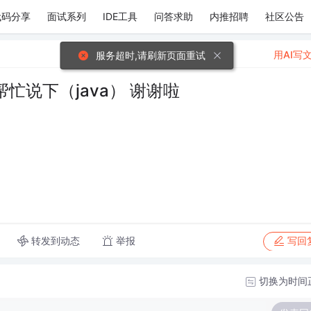
代码分享
面试系列
IDE工具
问答求助
内推招聘
社区公告
用AI写
服务超时,请刷新页面重试
说下（java） 谢谢啦
转发到动态
举报
写回
切换为时间