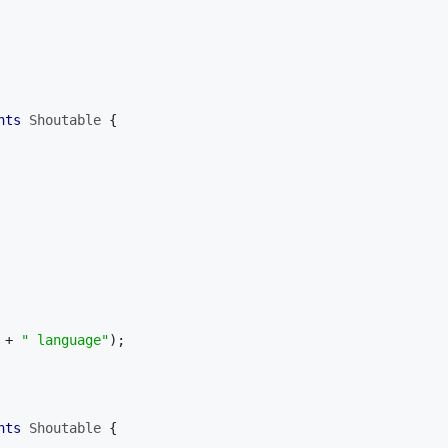
nts
Shoutable
{
 + 
" language"
);
nts
Shoutable
{