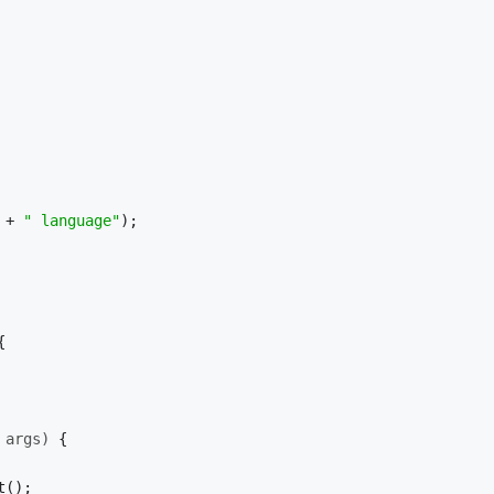
 + 
" language"
);
{
 args)
{
t();