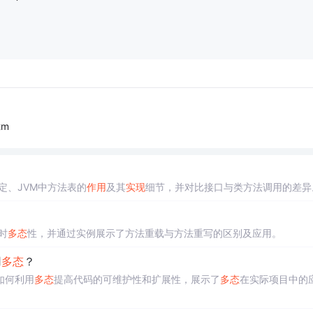
tm
定、JVM中方法表的
作用
及其
实现
细节，并对比接口与类方法调用的差异
时
多态
性，并通过实例展示了方法重载与方法重写的区别及应用。
用
多态
？
如何利用
多态
提高代码的可维护性和扩展性，展示了
多态
在实际项目中的