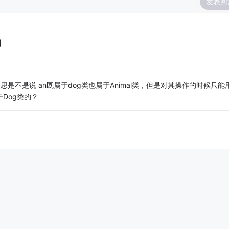
发表回
计
); 他的意思是不是说 an既属于dog类也属于Animal类，但是对其操作的时候只能
于Dog类的？