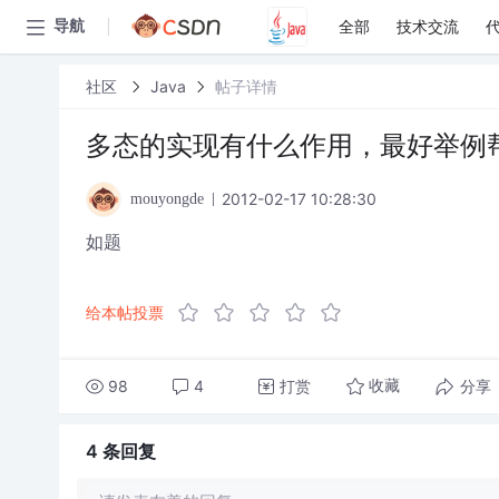
全部
技术交流
导航
社区
Java
帖子详情
多态的实现有什么作用，最好举例帮忙
2012-02-17 10:28:30
mouyongde
如题
给本帖投票
98
4
打赏
分享
收藏
4 条
回复