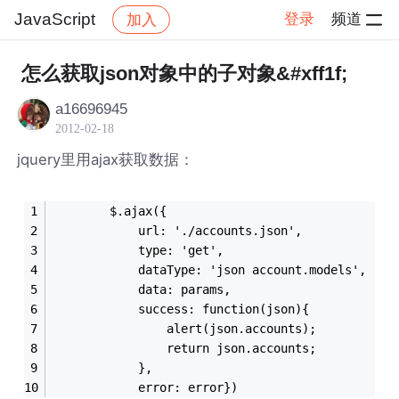
JavaScript
登录
频道
加入
帖子详情
社区
JavaScript
怎么获取json对象中的子对象&#xff1f;
a16696945
2012-02-18
jquery里用ajax获取数据：
		$.ajax({
			url: './accounts.json',
			type: 'get',
			dataType: 'json account.models',
			data: params,
			success: function(json){
				alert(json.accounts);
				return json.accounts;
			},
			error: error})