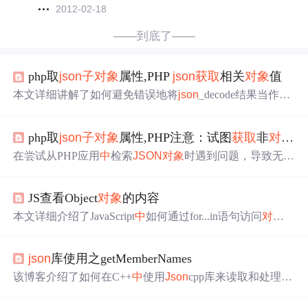
2012-02-18
——到底了——
php取
json
子
对象
属性,PHP
json
获取
相关
对象
值
本文详细讲解了如何避免错误地将
json
_decode结果当作数
组，介绍了三种正确的使用方法：设置
json
_decode的第二
个参数为true，使用object_array函数转为数组，以及针对数
php取
json
子
对象
属性,PHP注意：试图
获取
非
对象
的
组和
对象
的不同访问方式。同时涵盖了不同场景下的实例
演示。
在尝试从PHP应用
中
检索
JSON
对象
时遇到问题，导致无法
获取
数据。错误出现在当'id'为空时尝试从PHPMyAdmin数
据库
获取
所有笔记的查询过程
中
。问题可能源于SQL语法
JS查看Object
对象
的内容
错误，提示在使用近似的'SELECT * FROM 'notes' WHERE
id = 6'语句时存在错误。代码段展示了如何根据GET请求处
本文详细介绍了JavaScript
中
如何通过for...in语句访问
对象
理所有笔记或单个笔记的逻辑，并在查询失败时返回错误
的属性，包括直接
获取
值、进入
子
对象
获取
属性，以及如
信息。
何使用
JSON
.eval()来
获取
JSON
对象
的值。通过实例演示
json
库使用之getMemberNames
了如何在不同层次的
对象
中
获取
特定属性，并展示了使用f
or循环遍历
对象
内容的方法。
该博客介绍了如何在C++
中
使用
Json
cpp库来读取和处理
JS
ON
文件，特别是如何通过getMemberNames()函数
获取
并遍
历
JSON
对象
的
子
对象
。示例代码展示了一个从userAccoun