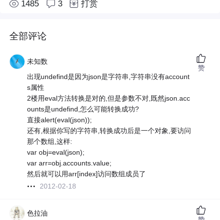
1485
3
打赏
全部评论
未知数
赞
出现undefind是因为json是字符串,字符串没有account
s属性
2楼用eval方法转换是对的,但是参数不对,既然json.acc
ounts是undefind,怎么可能转换成功?
直接alert(eval(json));
还有,根据你写的字符串,转换成功后是一个对象,要访问
那个数组,这样:
var obj=eval(json);
var arr=obj.accounts.value;
然后就可以用arr[index]访问数组成员了
2012-02-18
色拉油
赞