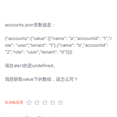
accounts.json里数据是：
{"accounts":{"value":[{"name": "a","accountid": "1","r
ole": "user","tenant": "t"},{"name": "b","accountid":
"2","role": "user","tenant": "tt"}]}}
现在alert的是undefined。
我想获取value下的数组，该怎么写？
给本帖投票