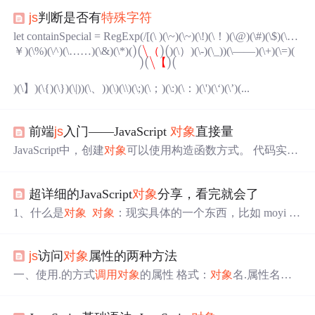
js
判断是否有
特殊字符
let containSpecial = RegExp(/[(\ )(\~)(\~)(\!)(\！)(\@)(\#)(\$)(\
)
(
\
)
(
￥)(\%)(\^)(\……)(\&)(\*)(
（
)(\）)(\-)(\_))(\——)(\+)(\=)(
)
(
\（
)
(
)
(
\
)
(
【
)
(
\【
)
(
)(\】)(\{)(\})(\|))(\、))(\)(\\)(\;)(\；)(\:)(\：)(\')(\‘)(\’)(...
前端
js
入门——JavaScript
对象
直接量
JavaScript中，创建
对象
可以使用构造函数方式。 代码实例
如下: obj.webName = "兴趣部落"; obj.address = "海岛市南
区"; 以上代码采用构造函数方式创建
对象
obj，为其添加两
超详细的JavaScript
对象
分享，看完就会了
个属性并赋值。 也可以使用更为简单的方式创建
对象
，那
就是
对象
直接量，代码实例如下: var obj = { webName: "兴
1、什么是
对象
​
对象
：现实具体的一个东西，比如 moyi 、
趣部落", address: "海岛市南区" }...
Tom 是一个
对象
，但是 人 就不是一个
对象
​ 在JavaScript
中，
对象
是一组无序的相关属性和方法的集合，所有事物
js
访问
对象
属性的两种方法
都是
对象
，例如字符串，数组 函数 数值等等 ​
对象
属性：
一、使用.的方式
调用
对象
的属性 格式：
对象
名.属性名
对象
方法：事务的行为，常用动词来表达，如手机可以打
（不带双引号） var a = {zz:'33',cc:'77'} a.zz
电话 发短信...