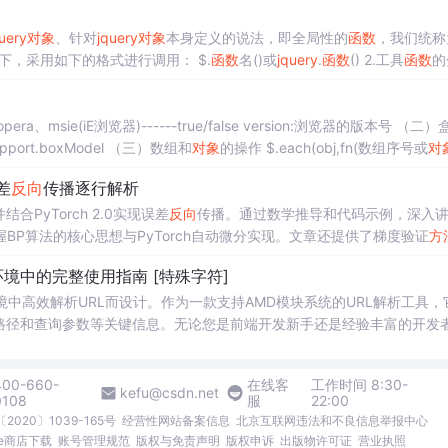
uery
对象
、针对
jquery
对象
本身定义的说法，即全局性的
函数
，我们统称
，采用如下的格式进行调用： $.
函数
名()或
jquery
.
函数
() 2.工具
函数
的
：浏览器的检测、数组和
对象
的操作...
pera、msie(iE浏览器)------true/false version:浏览器的版本号 （二
port.boxModel （三）数组和
对象
的操作 $.each(obj,fn(数组序号或
对
差
反向
传播逐行解析
PyTorch 2.0实现误差
反向
传播。通过数学推导和代码示例，深入
BP算法的核心思想与PyTorch自动微分实现。文章还提供了梯度验证
方
原理。
同环境中的完整使用指南 [特殊字符]
为在不同环境中高效解析URL而设计。作为一款支持AMD模块系统的URL解析工具，
路径和查询参数等关键信息。无论您是前端开发新手还是经验丰富的开发
都能显著提升您的开发效率。 ## 📦 什么是purl.js？ purl.js是一个轻量级的Jav
400-660-
在线客
工作时间 8:30-
kefu@csdn.net
0108
服
22:00
2020〕1039-165号
经营性网站备案信息
北京互联网违法和不良信息举报中心
me商店下载
账号管理规范
版权与免责声明
版权申诉
出版物许可证
营业执照