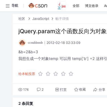
全部
博文收录
A
导航
社区
JavaScript
帖子详情
jQuery.param这个函数反向为
2012-02-18 02:33:09
ccssddnnsb
&b=2&b=3
我想生成一个对象temp 可以用 temp['b'] =2 这样
给本帖投票
174
2
打赏
分享
收藏
2 条
回复