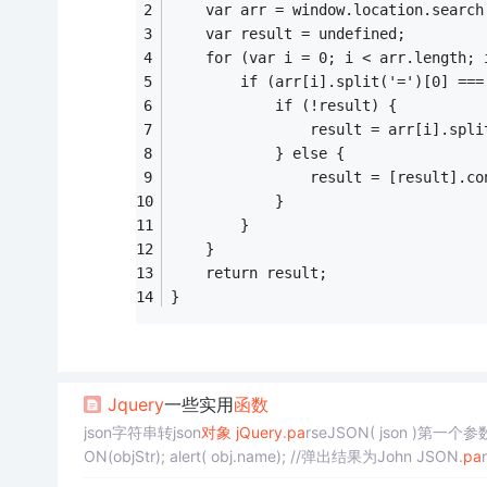
	var arr = window.location.searc
	var result = undefined;
	for (var i = 0; i < arr.length; 
		if (arr[i].split('=')[0] ===
			if (!result) {
				result = arr[i].spl
			} else {
				result = [result].
			}
		}
	}
	return result;
}
Jquery
一些实用
函数
json字符串转json
对象
jQuery
.
pa
ON(objStr); alert( obj.name); //弹出结果为John JSON.
pa