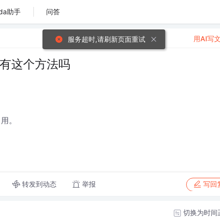
da助手
问答
用AI写
服务超时,请刷新页面重试
对象有这个方法吗
引用。
转发到动态
举报
写回
切换为时间