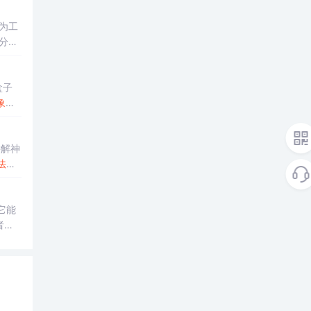
为工
分类
）盒子
象
属
讲解神
法
和
它能
者，