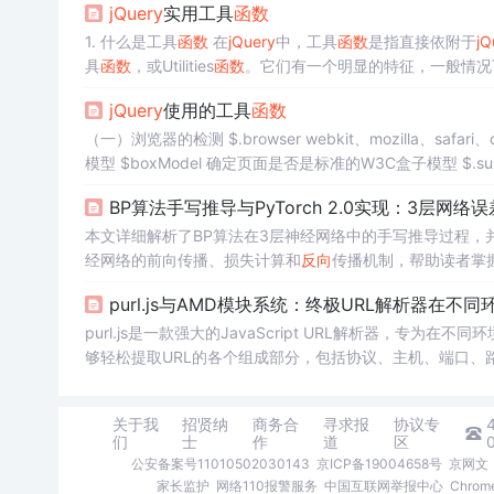
jQuery
实用工具
函数
1. 什么是工具
函数
在
jQuery
中，工具
函数
是指直接依附于
jQ
具
函数
，或Utilities
函数
。它们有一个明显的特征，一般情况下
根据工具
函数
处理
对象
的不同，可以将其分为下列几大类别
jQuery
使用的工具
函数
（一）浏览器的检测 $.browser webkit、mozilla、safari、o
模型 $boxModel 确定页面是否是标准的W3C盒子模型 $.sup
性，数组元素或...
BP算法手写推导与PyTorch 2.0实现：3层网络误
本文详细解析了BP算法在3层神经网络中的手写推导过程，并结合
经网络的前向传播、损失计算和
反向
传播机制，帮助读者掌握
实用调试技巧，适合深度学习开发者深入理解神经网络训练
purl.js与AMD模块系统：终极URL解析器在不
purl.js是一款强大的JavaScript URL解析器，专
够轻松提取URL的各个组成部分，包括协议、主机、端口、
掌握purl.js的使用
方法
关于我
招贤纳
商务合
寻求报
协议专
们
士
作
道
区
公安备案号11010502030143
京ICP备19004658号
京网文〔
家长监护
网络110报警服务
中国互联网举报中心
Chro