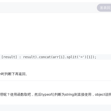
发表回
 [result] : result).concat(arr[i].split('=')[1]);
urn时判断下再返回。
处理呢？使用函数取吧，然后typeof()判断为string则直接使用，object说