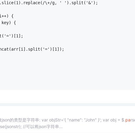
h.slice(1).replace(/\+/g, ' ').split('&');
i++) {
 key) {
it('=')[1];
concat(arr[i].split('=')[1]);
rseJSON( json )第一个参数json的类型是字符串: var objStr='{ "name": "John" }'; var obj = $.
pa
rs
rse(jsonstr); //可以将json字符串...