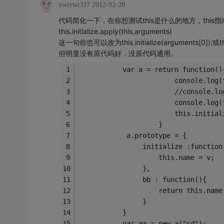
ywtywt337
2012-02-20
代码简化一下，在你想测试this是什么的地方，this
this.initialize.apply(this,arguments)
这一句你也可以改为this.initialize(arguments[0]);或this.in
但明显没有原代码好，没原代码通用。
           var a = return function()
                        console.log(
                        //console.lo
                        console.log(
                        this.initial
                    }
            a.prototype = {  
                initialize :function
                    this.name = v;
                },
                bb : function(){
                    return this.name
                }
           }
           var aa = new a("sd");