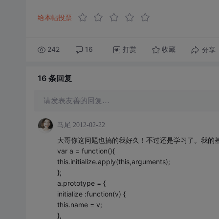
给本帖投票
242
16
打赏
分享
收藏
16 条
回复
请发表友善的回复…
马尾
2012-02-22
大哥你这问题也搞的我好久！不过还是学习了。我的
var a = function(){
this.initialize.apply(this,arguments);
};
a.prototype = {
initialize :function(v) {
this.name = v;
},