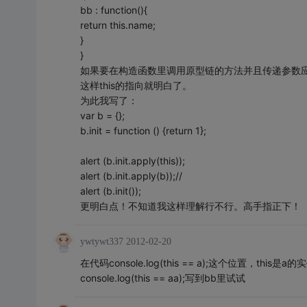
bb : function(){
return this.name;
}
}
如果要在构造函数里调用原型链的方法并且传递参数应该只有这样写吧？th
这样this的指向就明白了。
为此我写了：
var b = {};
b.init = function () {return 1};
alert (b.init.apply(this));
alert (b.init.apply(b));//
alert (b.init());
更明白点！不知道我这样理解行不行。高手指正下！
ywtywt337
2012-02-20
在代码console.log(this == a);这个位置，thi
console.log(this == aa);写到bb里试试