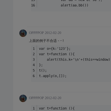
           alert(aa.bb())
OPPPPOP
2012-02-20
上面的例子不合适 - - !
var o={k:'123'};
var t=function (){
	alert(this.k+'\n'+(this==window)
};
t();
t.apply(o,[]);
OPPPPOP
2012-02-20
var t=function (){