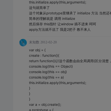
this.initialize.apply(this,arguments);
这句就简单了
这个对象从prototype里继承了 initialize 方法 当
简单的理解就是 调用 initialize
然后保存 this指针 让window 插不进来 呵呵
apply方法就不说了 我是2把子 教不来人
未知数
2012-02-20
var obj = {
create : function(){
return function(){//这个函数会由全局调用(区
console.log(this == Object)
console.log(this == obj)
console.log(this == a)
this.initialize.apply(this,arguments);
}
}
}
var a = obj.create();
a.prototype = {