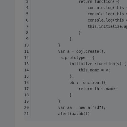
					return function(){
						console.log(thi
						console.log(thi
						console.log(this
						this.initializ
					}
				}
		   }
		   var a = obj.create();
			a.prototype = {  
				initialize :function(v) {
					this.name = v;
				},
				bb : function(){
					return this.name;
				}
		   }
		   var aa = new a("sd");
		   alert(aa.bb())