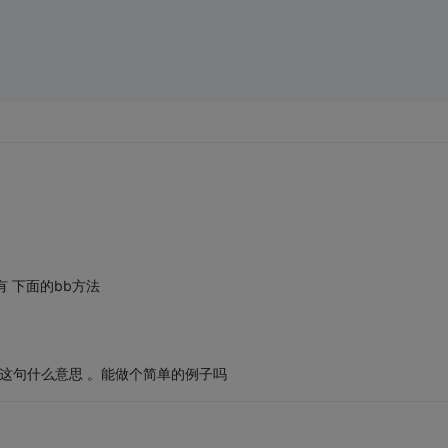
然还有 下面的bb方法
来 呵呵 这句什么意思 。能做个简单的例子吗