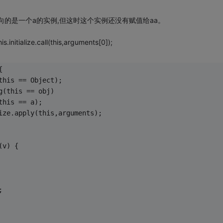
指向的是一个a的实例,但这时这个实例还没有赋值给aa。
itialize.call(this,arguments[0]);
{
this == Object);
g(this == obj)
this == a);
ize.apply(this,arguments);
(v) {
;