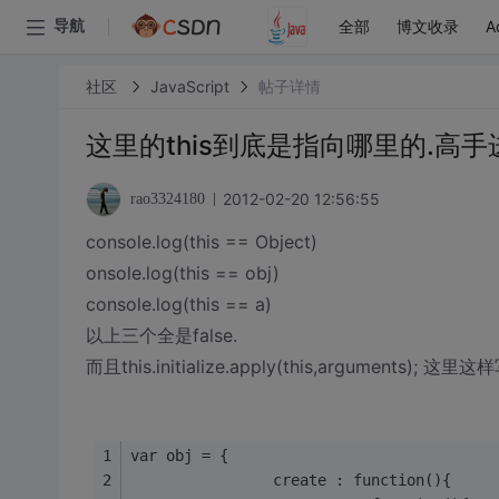
全部
博文收录
A
导航
社区
JavaScript
帖子详情
这里的this到底是指向哪里的.高手
2012-02-20 12:56:55
rao3324180
console.log(this == Object)
onsole.log(this == obj)
console.log(this == a)
以上三个全是false.
而且this.initialize.apply(this,argum
var obj = {
				create : function(){