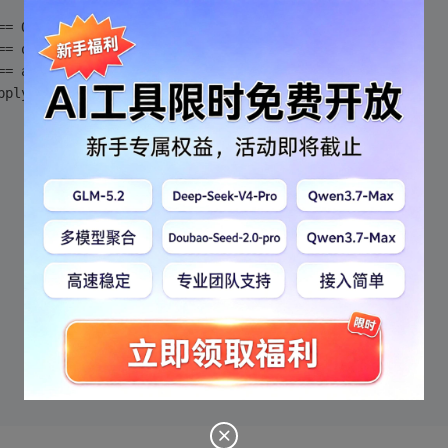
s == Object)
s == obj)
 == a)
e.apply(this,arguments);