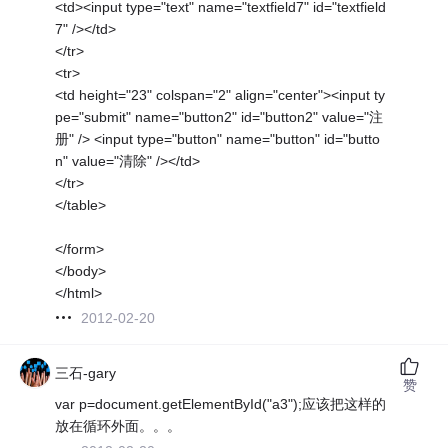
<td><input type="text" name="textfield7" id="textfield
7" /></td>
</tr>
<tr>
<td height="23" colspan="2" align="center"><input ty
pe="submit" name="button2" id="button2" value="注
册" /> <input type="button" name="button" id="butto
n" value="清除" /></td>
</tr>
</table>
</form>
</body>
</html>
2012-02-20
三石-gary
赞
var p=document.getElementById("a3");应该把这样的
放在循环外面。。。