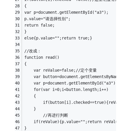
{
var p=document.getElementById("a3");
p.value="请选择性别";
return false;
}
else{p.value="";return true;}
//改成：
function read()
{
	var reValue=false;//定个变量
	var button=document.getElementsByName("d1
	var p=document.getElementById("a3");
	for(var i=0;i<button.length;i++)
	{
		if(button[i].checked==true){reVa
	}
        //再进行判断
	if(reValue){p.value="";return reValue;}
}