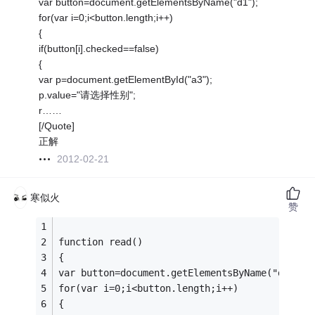
var button=document.getElementsByName("d1");
for(var i=0;i<button.length;i++)
{
if(button[i].checked==false)
{
var p=document.getElementById("a3");
p.value="请选择性别";
r……
[/Quote]
正解
2012-02-21
寒似火
赞
function read()
{
var button=document.getElementsByName("d1");
for(var i=0;i<button.length;i++)
{