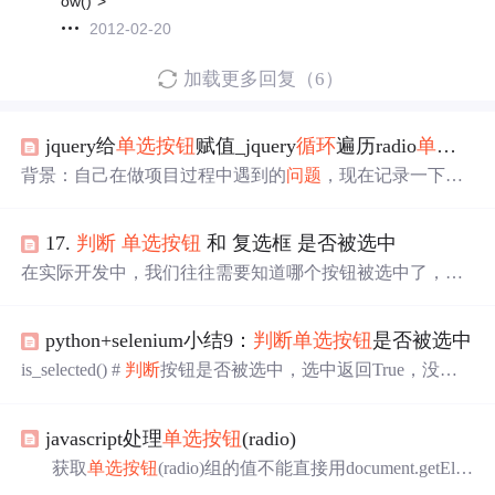
ow()">
2012-02-20
加载更多回复（6）
jquery给
单选按钮
赋值_jquery
循环
遍历radio
单选按钮
背景：自己在做项目过程中遇到的
问题
，现在记录一下。
需求：在ajax获取后台数据的之后，需要根据获取的数据
对页面中的radio
单选按钮
进行选中状态设置因为自身js功
17.
判断
单选按钮
和 复选框 是否被选中
底欠佳，所以耽误了点时间，现在把方法写一下先贴一下h
tml代码，这里就以最简单的代码来演示：是否对应的页面
在实际开发中，我们往往需要知道哪个按钮被选中了，才
显示是：下面是js代码，这里用的是jquery://获取radio对象v
能进行下一步的操作。例如对于一组
单选按钮
，只有一个
ar radioObj = $('.optionsRadio...
选项能被选中，最好的办法是将这组按钮作为参数传入一
python+selenium小结9：
判断
单选按钮
是否被选中
个函数，通过函数返回值
判断
哪个按钮被选中了。 但遗憾
的是，在Windows中不能一次性获得一组按钮的选中状
is_selected() #
判断
按钮是否被选中，选中返回True，没有
态，只能一个一个地遍历。复选框也是如此。 可以通过Se
选中返回false #!/usr/bin/env python # -*- coding:utf-8 -*- from
ndMessage函数发送BM_GETCHECK消息来获取按钮的选
selenium import webdriver import time options = webdriver.Chr
中状态，返回 BST_C...
javascript处理
单选按钮
(radio)
omeOptions() prefs = { 'prof...
获取
单选按钮
(radio)组的值不能直接用document.getEle
mentById("oper").value,虽然跟
单选按钮
组一样的下拉列表