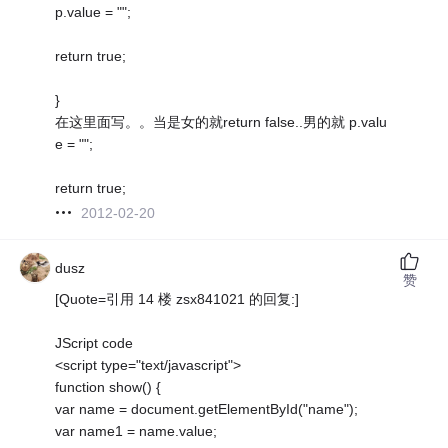
p.value = "";
return true;
}
在这里面写。。当是女的就return false..男的就 p.valu
e = "";
return true;
2012-02-20
dusz
赞
[Quote=引用 14 楼 zsx841021 的回复:]
JScript code
<script type="text/javascript">
function show() {
var name = document.getElementById("name");
var name1 = name.value;