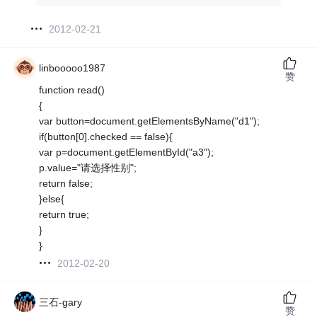
2012-02-21
linbooooo1987
赞
function read()
{
var button=document.getElementsByName("d1");
if(button[0].checked == false){
var p=document.getElementById("a3");
p.value="请选择性别";
return false;
}else{
return true;
}
}
2012-02-20
三石-gary
赞