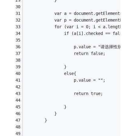
            var a = document.getElementsByNam
            var p = document.getElementById("
            for (var i = 0; i < a.length; i++
                if (a[i].checked == false) {
                    p.value = "请选择性别";
                    return false;
                }
                else{
                    p.value = "";
                    return true;
                }
            }
        }