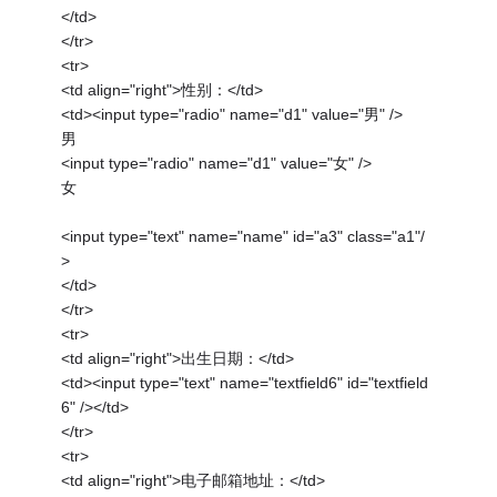
</td>
</tr>
<tr>
<td align="right">性别：</td>
<td><input type="radio" name="d1" value="男" />
男
<input type="radio" name="d1" value="女" />
女
<input type="text" name="name" id="a3" class="a1"/
>
</td>
</tr>
<tr>
<td align="right">出生日期：</td>
<td><input type="text" name="textfield6" id="textfield
6" /></td>
</tr>
<tr>
<td align="right">电子邮箱地址：</td>