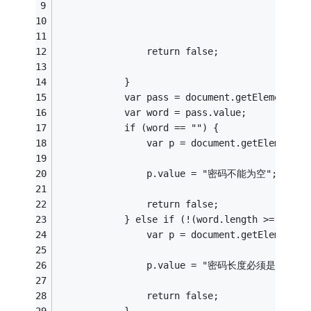
                return false;
            }
            var pass = document.getElementByI
            var word = pass.value;
            if (word == "") {
                var p = document.getElementBy
                p.value = "密码不能为空";
                return false;
            } else if (!(word.length >= 6 && 
                var p = document.getElementBy
                p.value = "密码长度必须是6到12
                return false;
            }