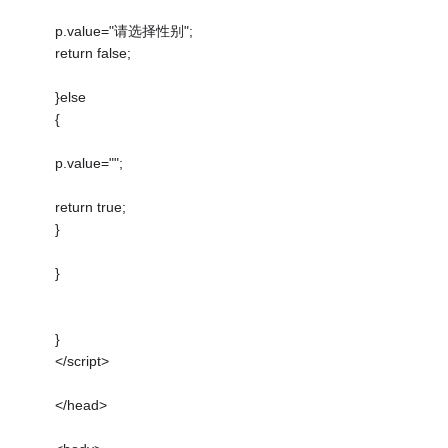
p.value="请选择性别";
return false;
}else
{
p.value="";
return true;
}
}
}
</script>
</head>