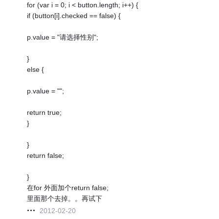
for (var i = 0; i < button.length; i++) {
if (button[i].checked == false) {
p.value = "请选择性别";
}
else {
p.value = "";
return true;
}
}
return false;
}
在for 外面加个return false;
里面那个去掉。。再试下
2012-02-20