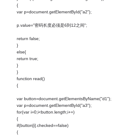
{
var p=document.getElementById("a2");
p.value="密码长度必须是6到12之间";
return false;
}
else{
return true;
}
}
function read()
{
var button=document.getElementsByName("d1");
var p=document.getElementById("a3");
for(var i=0;i<button.length;i++)
{
if(button[i].checked==false)
{