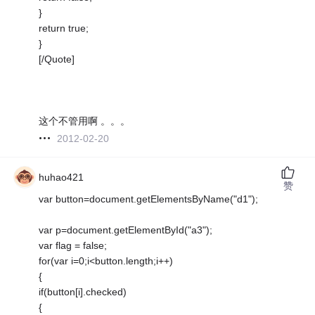
}
return true;
}
[/Quote]
这个不管用啊 。。。
2012-02-20
huhao421
赞
var button=document.getElementsByName("d1");
var p=document.getElementById("a3");
var flag = false;
for(var i=0;i<button.length;i++)
{
if(button[i].checked)
{