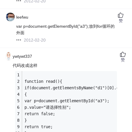
2012-02-20
leefwu
赞
var p=document.getElementById("a3");放到for循环的
外面
2012-02-20
ywtywt337
赞
代码改成这样
function read(){
if(document.getElementsByName("d1")[0].checke
{
var p=document.getElementById("a3");
p.value="请选择性别";
return false;
}
return true;