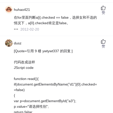
huhao421
赞
在for里面判断a[i].checked == false，选择女和不选的
情况下，a[0].checked肯定是false。
2012-02-20
dusz
赞
[Quote=引用 9 楼 ywtywt337 的回复:]
代码改成这样
JScript code
function read(){
if(document.getElementsByName("d1")[0].checked=
=false)
{
var p=document.getElementById("a3");
p.value="请选择性别";
return false;