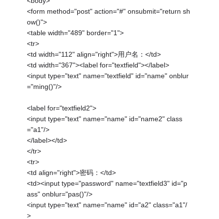
<body>
<form method="post" action="#" onsubmit="return sh
ow()">
<table width="489" border="1">
<tr>
<td width="112" align="right">用户名：</td>
<td width="367"><label for="textfield"></label>
<input type="text" name="textfield" id="name" onblur
="ming()"/>
<label for="textfield2">
<input type="text" name="name" id="name2" class
="a1"/>
</label></td>
</tr>
<tr>
<td align="right">密码：</td>
<td><input type="password" name="textfield3" id="p
ass" onblur="pas()"/>
<input type="text" name="name" id="a2" class="a1"/
>