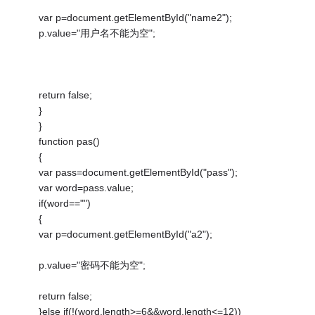
var p=document.getElementById("name2");
p.value="用户名不能为空";
return false;
}
}
function pas()
{
var pass=document.getElementById("pass");
var word=pass.value;
if(word=="")
{
var p=document.getElementById("a2");
p.value="密码不能为空";
return false;
}else if(!(word.length>=6&&word.length<=12))