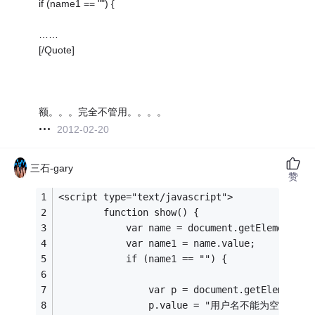
if (name1 == "") {
……
[/Quote]
额。。。完全不管用。。。。
2012-02-20
三石-gary
赞
<script type="text/javascript">
        function show() {
            var name = document.getElementByI
            var name1 = name.value;
            if (name1 == "") {
                var p = document.getElementBy
                p.value = "用户名不能为空";