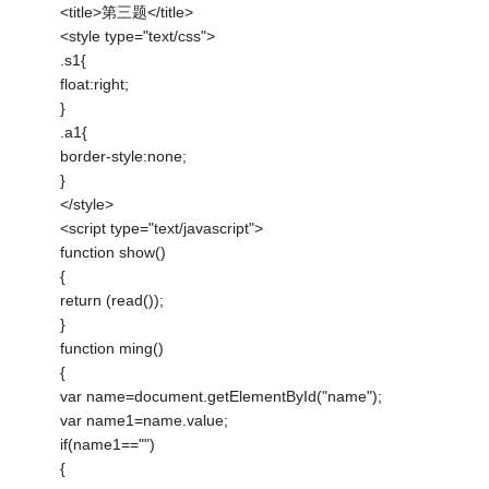
<title>第三题</title>
<style type="text/css">
.s1{
float:right;
}
.a1{
border-style:none;
}
</style>
<script type="text/javascript">
function show()
{
return (read());
}
function ming()
{
var name=document.getElementById("name");
var name1=name.value;
if(name1=="")
{