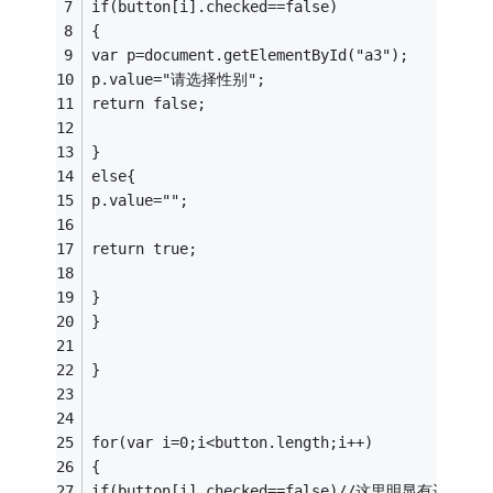
if(button[i].checked==false)
{
var p=document.getElementById("a3");
p.value="请选择性别";
return false;
}
else{
p.value="";
return true;
}
}
}
for(var i=0;i<button.length;i++)
{
if(button[i].checked==false)//这里明显有