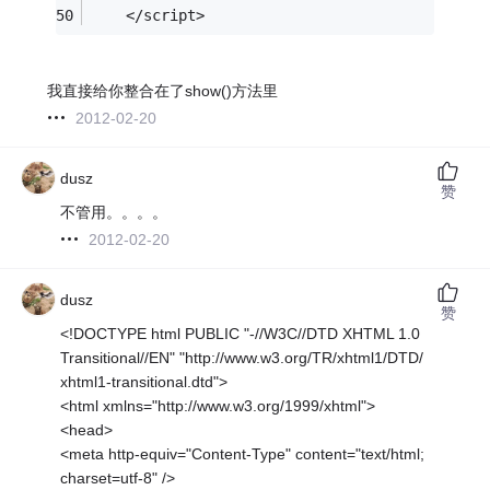
    </script>
我直接给你整合在了show()方法里
2012-02-20
dusz
赞
不管用。。。。
2012-02-20
dusz
赞
<!DOCTYPE html PUBLIC "-//W3C//DTD XHTML 1.0
Transitional//EN" "http://www.w3.org/TR/xhtml1/DTD/
xhtml1-transitional.dtd">
<html xmlns="http://www.w3.org/1999/xhtml">
<head>
<meta http-equiv="Content-Type" content="text/html;
charset=utf-8" />