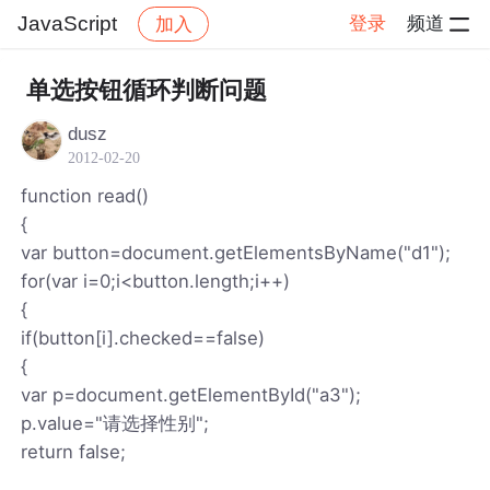
JavaScript
登录
频道
加入
帖子详情
社区
JavaScript
单选按钮循环判断问题
dusz
2012-02-20
function read()
{
var button=document.getElementsByName("d1");
for(var i=0;i<button.length;i++)
{
if(button[i].checked==false)
{
var p=document.getElementById("a3");
p.value="请选择性别";
return false;