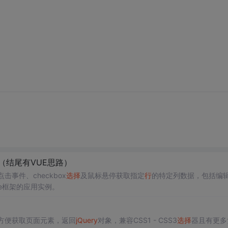
（结尾有VUE思路）
击事件、checkbox
选择
及鼠标悬停获取指定
行
的特定列数据，包括编
e框架的应用实例。
方便获取页面元素，返回
jQuery
对象，兼容CSS1 - CSS3
选择
器且有更多