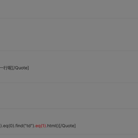
行呢[/Quote]
eq(0).find("td").
eq(1)
.html()[/Quote]