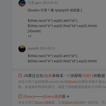
三石-gary
2012-02-21
[Quote=引用 1 楼 tptptp00 的回复:]
$(this).next("tr").eq(0).attr("id");
$(this).next("tr").eq(0).find("td").eq(2).html()
[/Quote]
+1
tptptp00
2012-02-21
$(this).next("tr").eq(0).attr("id");
$(this).next("tr").eq(0).find("td").eq(2).html()
JS通过点击/
选择
表格某
一
行
的获取
当前
行
的数据
本文介绍了如何使用JavaScript和
jQuery
在网页表格中通过点
能、多选操作和实时展示。涵盖了获取数据的基本方法和Vu
jQuery
——
jQuery
选择
器 ※
本文介绍了
jQuery
选择
器，它是
jQuery
提供的一组方法，可