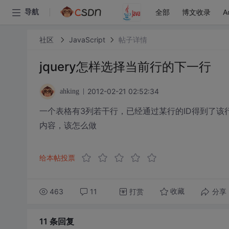
全部
博文收录
A
导航
社区
JavaScript
帖子详情
jquery怎样选择当前行的下一行
2012-02-21 02:52:34
ahking
一个表格有3列若干行，已经通过某行的ID得到了该
内容，该怎么做
给本帖投票
463
11
打赏
分享
收藏
11 条
回复