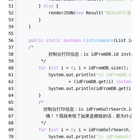
		} 
else
 {
			renderJSON(
new
 Result(
"测试adf不通过！
		}
	}
public
static
boolean
ListsCompare
(List idFr
/*
            控制台打印信息：is idFromDB.id instance
         */
for
 (
int
 i = 
0
; i < idFromDB.size(); i++
			System.out.println(
"is idFromDB.id i
					+ (idFromDB.get(i) 
instanceo
			System.out.println(idFromDB.get(i));
		}
/*
          控制台打印信息：is idFromSolrSearch.id ins
           咦！？我就奇怪了如果是擦除的话，那为什么idF
         */
for
 (
int
 i = 
0
; i < idFromSolrSearch.siz
			System.out.println(
"is idFromSolrSea