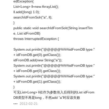
edException{
List<Long> ll=new ArrayList();
ll.add((long) 1.0);
searchIdFromSolr("a", ll);
}
public static void searchIdFromSolr(String insertTim
e, List idFromDB)
throws InterruptedException {
System.out.println("@@@@@%%%idFromDB type:"
+ idFromDB.get(0).getClass());
idFromDB.add(new String("a"));
System.out.println("@@@@@%%%idFromDB type:"
+ idFromDB.get(0).getClass());
System.out.println("@@@@@%%%idFromDB type:"
+ idFromDB.get(1).getClass());
}
可见List<Long> ll在作为参数传入后得到的List idFrom
DB类型不再是long，不然add “a”时应该失败
2012-02-21