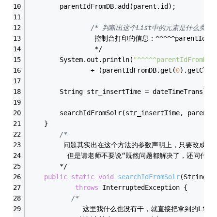
		parentIdFromDB.add(parent.id);
/* 判断出这个List中的元素是什么类型,
                 控制台打印的信息：^^^^^parentIdFromD
                 */
		System.out.println(
"^^^^^parentIdFromDB.
				+ (parentIdFromDB.get(
0
).getClas
		String str_insertTime = dateTimeTranslat
		searchIdFromSolr(str_insertTime, parentI
	}
/*
         问题其实出在这个方法的参数声明上，只要改成Lis
          但是请老师不要说“既然问题都解决了，还问
        */
public
static
void
searchIdFromSolr
(String i
throws
 InterruptedException 
{
/*
              这里我什么也没有干，就直接把拿到的L