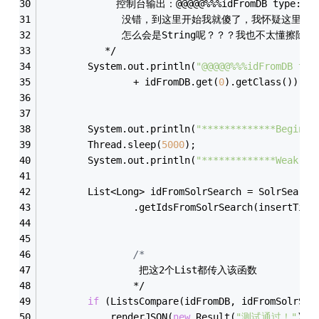
             控制台输出：@@@@@%%%idFromDB type:cla
              没错，到这里开始我就傻了，我怀疑这里
              怎么会是String呢？？？我也不太懂擦
           */
		System.out.println(
"@@@@@%%%idFromDB typ
				+ idFromDB.get(
0
).getClass());
		System.out.println(
"*************Begin T
		Thread.sleep(
5000
);
		System.out.println(
"*************Weak Up
		List<Long> idFromSolrSearch = SolrSearch
				.getIdsFromSolrSearch(insertTime
/*
                 把这2个List都传入该函数
                */
if
 (ListsCompare(idFromDB, idFromSolrSea
			renderJSON(
new
 Result(
"测试通过！"
));