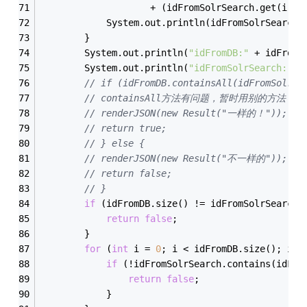
					+ (idFromSolrSearch.get(i) 
i
			System.out.println(idFromSolrSearch.
		}
		System.out.println(
"idFromDB:"
 + idFromD
		System.out.println(
"idFromSolrSearch:"
 +
// if (idFromDB.containsAll(idFromSolrSe
// containsAll方法有问题，暂时用别的方法
// renderJSON(new Result("一样的！"));
// return true;
// } else {
// renderJSON(new Result("不一样的"));
// return false;
// }
if
 (idFromDB.size() != idFromSolrSearch.
return
false
;
		}
for
 (
int
 i = 
0
; i < idFromDB.size(); i++
if
 (!idFromSolrSearch.contains(idFro
return
false
;
			}