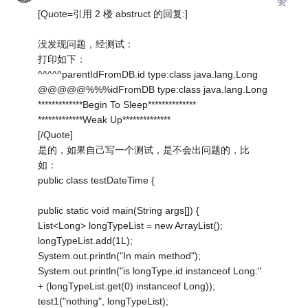
赞
[Quote=引用 2 楼 abstruct 的回复:]
没发现问题，经测试：
打印如下：
^^^^^parentIdFromDB.id type:class java.lang.Long
@@@@@%%%idFromDB type:class java.lang.Long
*************Begin To Sleep**************
*************Weak Up**************
[/Quote]
是的，如果自己写一个测试，是不会出问题的，比
如：
public class testDateTime {
public static void main(String args[]) {
List<Long> longTypeList = new ArrayList();
longTypeList.add(1L);
System.out.println("In main method");
System.out.println("is longType.id instanceof Long:"
+ (longTypeList.get(0) instanceof Long));
test1("nothing", longTypeList);