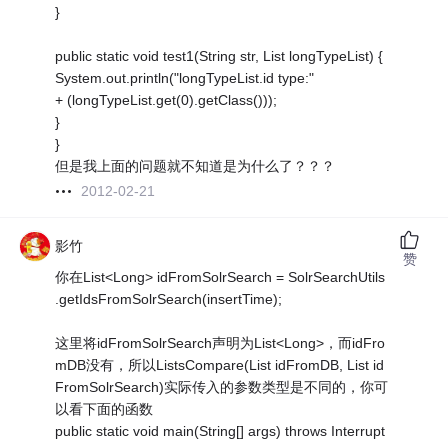
}
public static void test1(String str, List longTypeList) {
System.out.println("longTypeList.id type:"
+ (longTypeList.get(0).getClass()));
}
}
但是我上面的问题就不知道是为什么了？？？
2012-02-21
影竹
赞
你在List<Long> idFromSolrSearch = SolrSearchUtils
.getIdsFromSolrSearch(insertTime);
这里将idFromSolrSearch声明为List<Long>，而idFro
mDB没有，所以ListsCompare(List idFromDB, List id
FromSolrSearch)实际传入的参数类型是不同的，你可
以看下面的函数
public static void main(String[] args) throws Interrupt