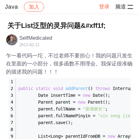
Java
登录
频道
加入
帖子详情
社区
Java
关于List泛型的灵异问题&#xff1f;
SelfMedicated
2012-02-21
乍一看代码一坨，不过老师不要担心！我的问题只发生
在里面的一小部分，很多函数不用理会。我保证很准确
的描述我的问题！！！
public
static
void
addParent
()
throws
 Interrupte
		Date insertTime = 
new
 Date();
		Parent parent = 
new
 Parent();
		parent.fullName = 
"新增家长"
;
		parent.fullNamePinyin = 
"xin zeng jia zh
		parent.save();        
		List<Long> parentIdFromDB = 
new
 ArrayLis