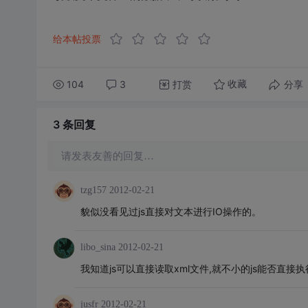
给本帖投票
104
3
打赏
分享
收藏
3 条
回复
请发表友善的回复…
tzg157
2012-02-21
貌似没看见过js直接对文本进行IO操作的。
libo_sina
2012-02-21
我知道js可以直接读取xml文件,就不小的js能否直接执
jusfr
2012-02-21