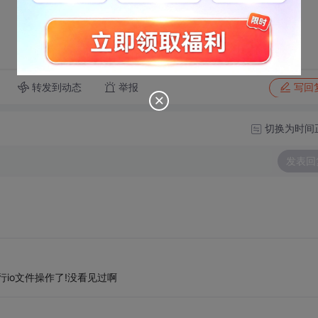
转发到动态
举报
写回
切换为时间
发表回
行io文件操作了!没看见过啊