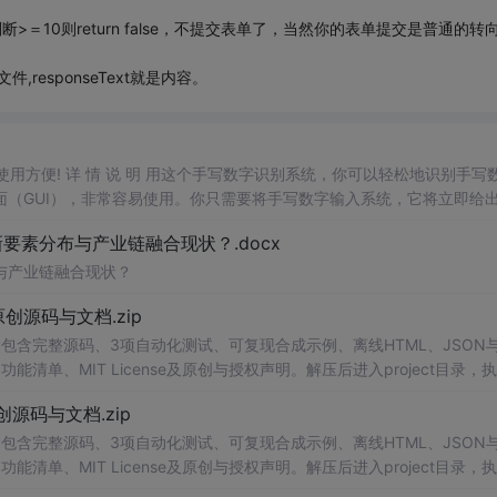
＝10则return false，不提交表单了，当然你的表单提交是普通的转
responseText就是内容。
，使用方便! 详 情 说 明 用这个手写数字识别系统，你可以轻松地识别手写
（GUI），非常容易使用。你只需要将手写数字输入系统，它将立即给
、工作还是日常生活，都能为你提供快速和准确的识别服务。它是一个非
素分布与产业链融合现状？.docx
与产业链融合现状？
.0-原创源码与文档.zip
包含完整源码、3项自动化测试、可复现合成示例、离线HTML、JSON与
能清单、MIT License及原创与授权声明。解压后进入project目录，执
告，也可通过本地静态服务器打开网页。运行时零第三方依赖，不包含热点产品或开源
.0-原创源码与文档.zip
。适合前端开发、AI应用工程、测试审计和课程实践。
包含完整源码、3项自动化测试、可复现合成示例、离线HTML、JSON与
能清单、MIT License及原创与授权声明。解压后进入project目录，执
告，也可通过本地静态服务器打开网页。运行时零第三方依赖，不包含热点产品或开源