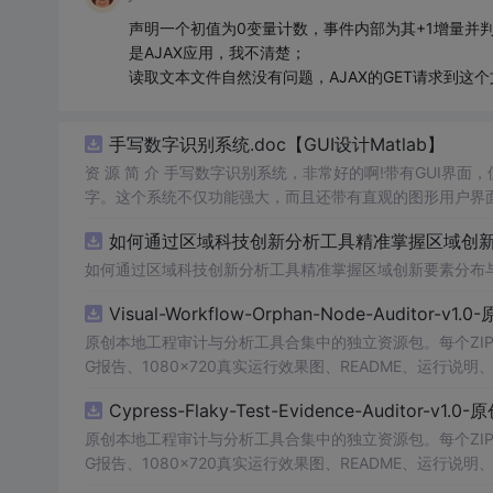
声明一个初值为0变量计数，事件内部为其+1增量并判断>
是AJAX应用，我不清楚；
读取文本文件自然没有问题，AJAX的GET请求到这个文件,
手写数字识别系统.doc【GUI设计Matlab】
资 源 简 介 手写数字识别系统，非常好的啊!带有GUI界面
字。这个系统不仅功能强大，而且还带有直观的图形用户界面
的识别结果。这个系统可以在各种场景中使用，无论是学校
如何通过区域科技创新分析工具精准掌握区域创新要
便和实用的工具，你一定会喜欢它的！
如何通过区域科技创新分析工具精准掌握区域创新要素分布
Visual-Workflow-Orphan-Node-Auditor-v1
原创本地工程审计与分析工具合集中的独立资源包。每个ZIP
G报告、1080×720真实运行效果图、README、运行说明、功
m test验证算法，执行npm run report生成报
Cypress-Flaky-Test-Evidence-Auditor-v1
源码、Logo、官方截图、论文、生产日志或其他受限素材
原创本地工程审计与分析工具合集中的独立资源包。每个ZIP
G报告、1080×720真实运行效果图、README、运行说明、功
m test验证算法，执行npm run report生成报