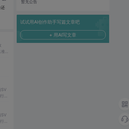
暂无公告
向还
试试用AI创作助手写篇文章吧
+ 用AI写文章
数
出准确
常方
SV
行np
项目
SV
行np
项目