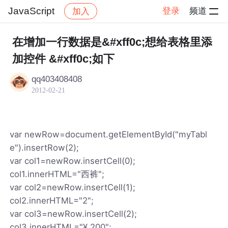
JavaScript
登录
频道
加入
帖子详情
社区
JavaScript
在增加一行数据是&#xff0c;想给表格里添
加控件 &#xff0c;如下
qq403408408
2012-02-21
var newRow=document.getElementById("myTabl
e").insertRow(2);
var col1=newRow.insertCell(0);
col1.innerHTML="西裤";
var col2=newRow.insertCell(1);
col2.innerHTML="2";
var col3=newRow.insertCell(2);
col3.innerHTML="¥ 200";