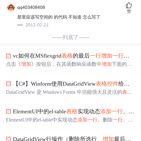
qq403408408
赞
那里应该写空间的 的代码 不知道 怎么写了
2012-02-21
——到底了——
vc如何在MSflexgrid
表格
的最后
一行
增加
一行
数据
点击《
增加
》按钮后，在其函数响应函数中
增加
下面的函
数 void C**Dlg::OnBnClickedAdd() { // TODO: 在此
添加
控
件
通知处理程序代码 long len = m_flexgrid.get_Rows(); //m
【C#】Winform使用DataGridView
表格
控件
给每
一
_flexgrid为MSFlexgrid
控件
的变量 // m_basicflexgrid.AddIte
m("AddString"/*行标
DataGridView 是 Windows Forms 中功能强大且灵活的
表格
控件
，用于显示和编辑
表格
数据
。它是 .NET Framework 中
替代旧版 DataGrid
控件
的主要选择。
ElementUI中的el-table
表格
实现动态
添加
一行
、删除
ElementUI中的el-table中实现动态
添加
一行
、删除
一行
、清
空所有行 场景 效果如下 实现 首先页面
添加
一个el-table,然
后绑定其
数据
源为bcglXiangXiList， 并且通过
添加
了勾选
DataGridView行操作（删除所选行、
增加
最后
一行
框。 然后通过@selection-change="handleDetailSelectionChan