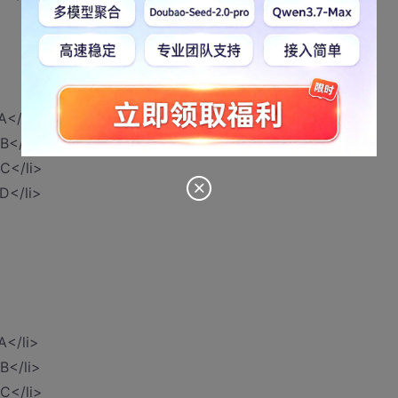
A</li>
B</li>
C</li>
D</li>
A</li>
B</li>
C</li>