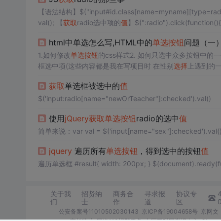
【语法结构】$("input#id.class[name=myname][type=radio][c
val(); 【
获取
radio选中项的
值
html中单选怎么写,HTML中的
单选按钮
问题（一
1.如何修改
单选按钮
的css样式2. 如何只选中众多按钮中的一
框选中项(这些内容都是我在写项目时 在性别
选择
上遇到的一
做出来是这样的样式 是不是比普通的
单选按钮
好看了很多？
获取
单选框被选中的
值
改cs...
$('input:radio[name="newOrTeacher"]:checked').val()
使用
jQuery
获取
单选按钮
radio的选中
值
简单来说：var val = $('input[name="sex"]:checked').
jquery
遍历所有
单选按钮
，得到选中的按钮
值
关于我
招贤纳
商务合
寻求报
协议专
们
士
作
道
区
公安备案号11010502030143
京ICP备19004658号
京网文〔