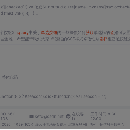
hecked]").val();或$('input#id.class[name=myname]:radio:checke
】$(":radio").click(function(){ $(this).val(); }); 【...
）
个按钮3.
jquery
中关于
单选按钮
的一些操作如何
获取
单选框的
值
如何设
些困难，希望能帮助到大家)单选框的CSS样式修改性别
选择
框普通按钮
！首先 我们创建两个radio女男我们得到了两个普通按钮普通按钮修改代
val();整体代码：
遍历单选框 #result{ width: 200px; } $(document).ready(function(){ $("#season").click(function(){ var season = "";
400-660-
在线客
工作时间 8:30-
kefu@csdn.net
0108
服
22:00
2020〕1039-165号
经营性网站备案信息
北京互联网违法和不良信息举报中心