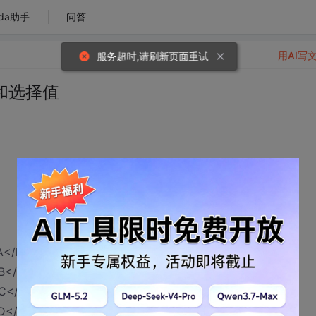
da助手
问答
用AI写
服务超时,请刷新页面重试
E和选择值
A</li>
B</li>
C</li>
D</li>