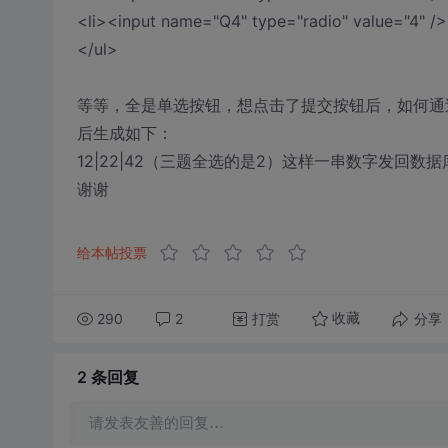
<li><input name="Q4" type="radio" value="4" />
</ul>
等等，全是单选按钮，想点击了提交按钮后，如何通过jq
后生成如下：
12|22|42（三题全选的是2）这样一串数字发回数
谢谢
给本帖投票
290
2
打赏
分享
收藏
2 条
回复
请发表友善的回复…