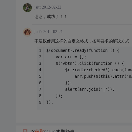
jsitt
2012-02-22
谢谢，成功了！！
jusfr
2012-02-21
不建议使用这样的自定义格式，按照要求的解决方式（假定
$(document).ready(function () {
	var arr = [];
	$('#btn').click(function () {
		$(':radio:checked').each(fu
			arr.push($(this).attr(
		});
		alert(arr.join('|'));
	});
});
JS
获取
radio的那些事