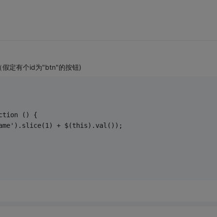
有个id为"btn"的按钮)
nction () {
'name').slice(1) + $(this).val());