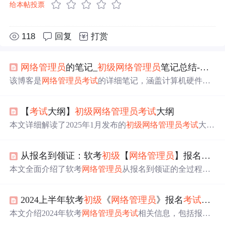
给本帖投票
118
回复
打赏
网络管理员
的笔记_
初级
网络管理员
笔记总结-软考笔记——（超级详细！！！超级认真）软考学习笔记（带资料！！）万字笔记！
该博客是
网络管理员
考试
的详细笔记，涵盖计算机硬件基
础、数据通信基础、计算机网络概括、网络体系结构等多
方面内容。介绍了进制转化、原码反码补码、调制技术、
【
考试
大纲】
初级
网络管理员
考试
大纲
网络协议等知识，还提及网络管理技术相关命令。
本文详细解读了2025年1月发布的
初级
网络管理员
考试
大
纲，包括
考试
目标、要
求
以及涵盖的计算机与网络知识和
网络系统设计与管理等内容。大纲旨在评估考生对小型网
从报名到领证：软考
初级
【
网络管理员
】报名
考试
络系统设计、构建、安装调试的能力，以及对中小型局域
网的运维管理、Web网站构建与维护、网络安全等方面的
本文全面介绍了软考
网络管理员
从报名到领证的全过程，
知识掌握。
包括报名条件、流程、备考策略、
考试
内容、成绩查询、
证书领取等内容，并解答了一些常见问题。
2024上半年软考
初级
《
网络管理员
》报名
考试
全流
本文介绍2024年软考
网络管理员
考试
相关信息，包括报名
时间（上半年3月18日 - 4月15日，下半年8月19日 - 9月15