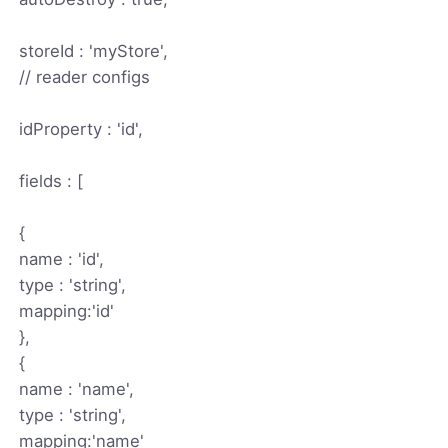
storeId : 'myStore',
// reader configs
idProperty : 'id',
fields : [
{
name : 'id',
type : 'string',
mapping:'id'
},
{
name : 'name',
type : 'string',
mapping:'name'