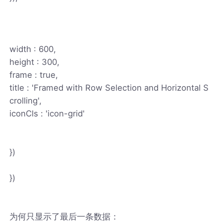
width : 600,
height : 300,
frame : true,
title : 'Framed with Row Selection and Horizontal S
crolling',
iconCls : 'icon-grid'
})
})
为何只显示了最后一条数据：