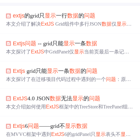
extjs
的grid只
显示
一行
数据
的
问题
本文介绍了解决
ExtJS
Grid组件中多行JSON
数据
仅
显示
为
一行的
问题
。通过设置store的idProperty属性来避免
数据
记
录被错误地合并，确保每条记录都能正确展示。
Extjs
问题
-- grid只能
显示
一条
数据
本文探讨了
ExtJS
中GridPanel仅
显示
当前页最后一条记录
的
问题
，并提供了两种常见情况及其解决方案：一是主键
重复；二是某些字段值相同导致
数据
合并。
Extjs
grid只能
显示
一条
数据
的
问题
本文探讨了在迁移项目代码过程中遇到的一个
问题
：原本
正常工作的列表在迁移后只能
显示
一条
数据
。通过排查发
现，
问题
根源在于
ExtJS
Store配置中的idProperty设置不当
ExtJS
4.0 JSON
数据
无法
显示
的
问题
导致
数据
解析错误。文章详细介绍了如何定位及解决
问题
的方法。
本文介绍如何使用
ExtJS
框架中的TreeStore和TreePanel组件
来展示层级
数据
，并解决JSON
数据
格式
问题
、
显示
字段配
置及子节点标识等常见
问题
。
Extjs
6
问题
——grid不
显示
数据
在MVVC框架中遇到
ExtJS
6的gridPanel只
显示
表头不
显示