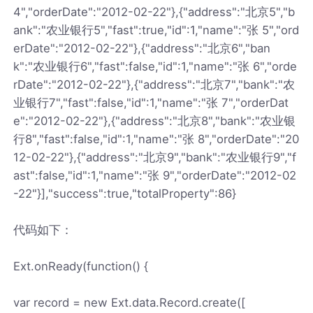
4","orderDate":"2012-02-22"},{"address":"北京5","b
ank":"农业银行5","fast":true,"id":1,"name":"张 5","ord
erDate":"2012-02-22"},{"address":"北京6","ban
k":"农业银行6","fast":false,"id":1,"name":"张 6","orde
rDate":"2012-02-22"},{"address":"北京7","bank":"农
业银行7","fast":false,"id":1,"name":"张 7","orderDat
e":"2012-02-22"},{"address":"北京8","bank":"农业银
行8","fast":false,"id":1,"name":"张 8","orderDate":"20
12-02-22"},{"address":"北京9","bank":"农业银行9","f
ast":false,"id":1,"name":"张 9","orderDate":"2012-02
-22"}],"success":true,"totalProperty":86}
代码如下：
Ext.onReady(function() {
var record = new Ext.data.Record.create([