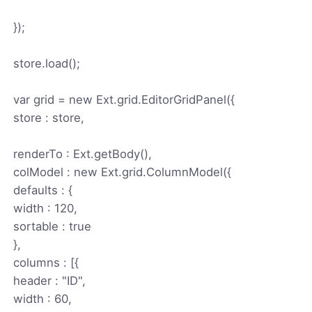
});
store.load();
var grid = new Ext.grid.EditorGridPanel({
store : store,
renderTo : Ext.getBody(),
colModel : new Ext.grid.ColumnModel({
defaults : {
width : 120,
sortable : true
},
columns : [{
header : "ID",
width : 60,