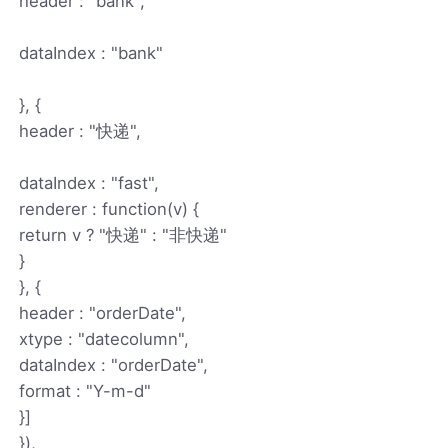
header : "bank",
dataIndex : "bank"
}, {
header : "快递",
dataIndex : "fast",
renderer : function(v) {
return v ? "快递" : "非快递"
}
}, {
header : "orderDate",
xtype : "datecolumn",
dataIndex : "orderDate",
format : "Y-m-d"
}]
}),