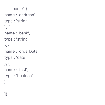
'id', 'name', {
name : 'address',
type : 'string'
}, {
name : 'bank',
type : 'string'
}, {
name : 'orderDate',
type : 'date'
}, {
name : 'fast',
type : 'boolean'
}
])