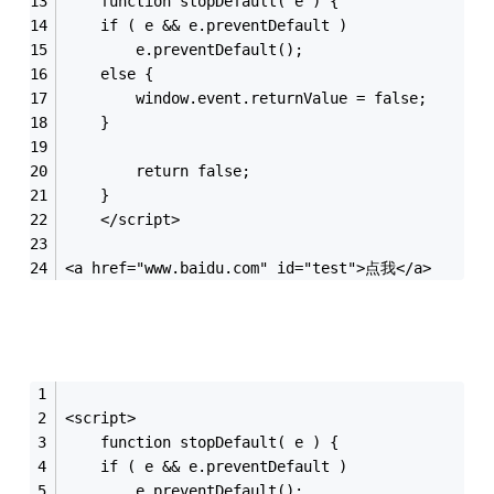
    function stopDefault( e ) { 
	if ( e && e.preventDefault ) 
		e.preventDefault(); 
	else {
		window.event.returnValue = false; 
	}
		return false;
    }
    </script>
<a href="www.baidu.com" id="test">点我</a>
<script>
    function stopDefault( e ) { 
	if ( e && e.preventDefault ) 
		e.preventDefault(); 