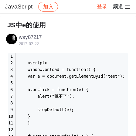
JavaScript
登录
频道
加入
帖子详情
社区
JavaScript
JS中e的使用
wsy87217
2012-02-22
    <script>
    window.onload = function() {
	var a = document.getElementById("test");
	a.onclick = function(e) {
		alert("跳不了");
		stopDefault(e);
	}
    }