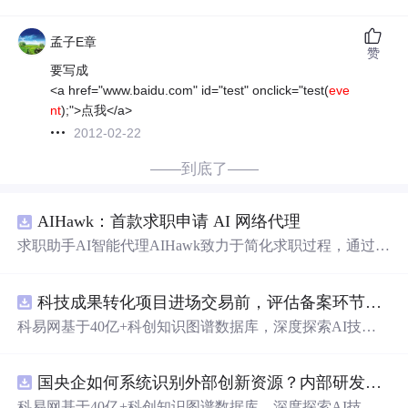
孟子E章
赞
要写成
<a href="www.baidu.com" id="test" onclick="test(
eve
nt
);">点我</a>
2012-02-22
——到底了——
AIHawk：首款求职申请 AI 网络代理
求职助手AI智能代理AIHawk致力于简化求职过程，通过自
动化职位申请流程。借助人工智能，它能够帮助用户以定
制化的方式申请多个职位。
科技成果转化项目进场交易前，评估备案环节需要准备哪些材料？.docx
科易网基于40亿+科创知识图谱数据库，深度探索AI技术
在技术转移、成果转化、技术经纪、知识产权、产业创
新、科技招商等垂直领域的多样化应用场景，研究科技创
国央企如何系统识别外部创新资源？内部研发体系完善，但对外部高校、
新领域的AI+数智化解决方案，推动科技创新与产业创新
智能化发展。
科易网基于40亿+科创知识图谱数据库，深度探索AI技术