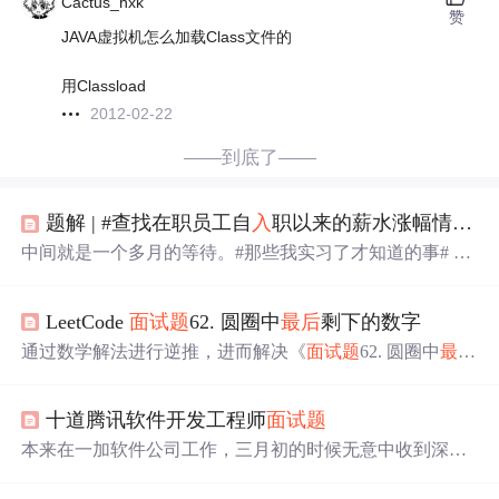
Cactus_hxk
赞
JAVA虚拟机怎么加载Class文件的
用Classload
2012-02-22
——到底了——
题解 | #查找在职员工自
入
职以来的薪水涨幅情况#
中间就是一个多月的等待。#那些我实习了才知道的事# 有
一说一，我想说是实习之后才知道大厂的福利是这么好
的，特别是吃的一个福利，我前后的两家公司他们吃饭的
LeetCode
面试
题
62. 圆圈中
最后
剩下的数字
这个福利就很好，特别是网易网易是。#那些我实习了才知
道的事# 滴滴网易上谈谈我实习过了两年公司的一个工作
通过数学解法进行逆推，进而解决《
面试
题
62. 圆圈中
最后
氛围，我的一个感受就是大厂忙的时候特别忙，但是放松
剩下的数字》问题
的时候大家有很好的氛围，所以是一个劳逸结。base上
海，终端硬工部，（20+5）k*（12-16）原本是签了南京某
十道腾讯软件开发工程师
面试
题
研究所的，由于华子面的比较晚，而且面完之后也没保
本来在一加软件公司工作，三月初的时候无意中收到深圳
温，本来不抱什么希望，但是突然开了，薪资。
腾讯云的电话（对方表明身份后，说看到我的简历，想和
我聊聊。当时没有电面经验再加上也没有进来也没有投简