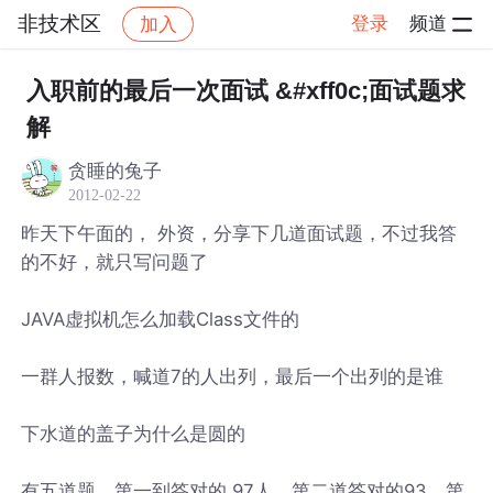
非技术区
登录
频道
加入
帖子详情
社区
非技术区
入职前的最后一次面试 &#xff0c;面试题求
解
贪睡的兔子
2012-02-22
昨天下午面的， 外资，分享下几道面试题，不过我答
的不好，就只写问题了
JAVA虚拟机怎么加载Class文件的
一群人报数，喊道7的人出列，最后一个出列的是谁
下水道的盖子为什么是圆的
有五道题，第一到答对的 97人，第二道答对的93，第