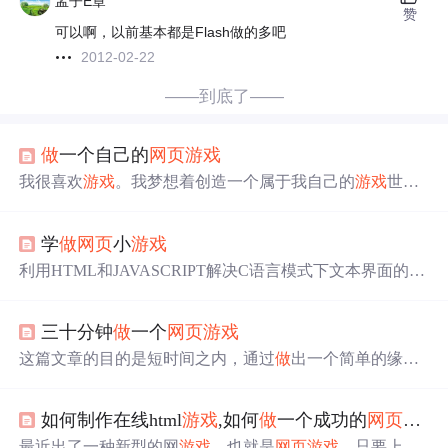
孟子E章
赞
可以啊，以前基本都是Flash做的多吧
2012-02-22
——到底了——
做
一个自己的
网页
游戏
我很喜欢
游戏
。我梦想着创造一个属于我自己的
游戏
世
界。我开始学习
网页
游戏
设计技术。我很菜，什么都不
懂。年纪也不小了，学东西也很难。加油吧，加油吧！努
学
做
网页
小
游戏
力实现自己的梦想，人生能够实现一个小小的梦想就够
了。
做
一个
网页
游戏
，实现我自己的梦想。
利用HTML和JAVASCRIPT解决C语言模式下文本界面的操
作快速图形化转化。把代码用记事本保存为html文件用IE
打开即可运行。 1.最简单的HTML文件 <html> <title>小
游
三十分钟
做
一个
网页
游戏
戏
</title> <head> </head> <body> <p>最简单的HTML文
件！静态
网页
不能交互，...
这篇文章的目的是短时间之内，通过
做
出一个简单的缘分
对对碰
游戏
，了解
网页
开发的基本框架。 对于大部分
网
页
，都要包括HTML、CSS、JavaScript三种技术。而相对
如何制作在线html
游戏
,如何
做
一个成功的
网页
游戏
应的三种文件格式为.html、.css、.js。下面首先给出这个
游
戏
的代码，在分析中学习。我认为了解整体框架之后，学
最近出了一种新型的网
游戏
，也就是
网页
游戏
，只要上网