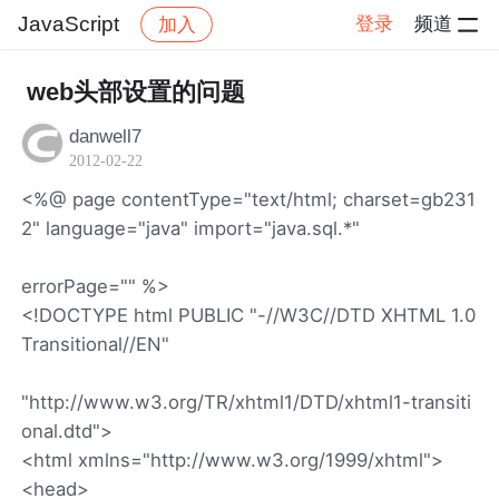
JavaScript
登录
频道
加入
帖子详情
社区
JavaScript
web头部设置的问题
danwell7
2012-02-22
<%@ page contentType="text/html; charset=gb231
2" language="java" import="java.sql.*"
errorPage="" %>
<!DOCTYPE html PUBLIC "-//W3C//DTD XHTML 1.0
Transitional//EN"
"http://www.w3.org/TR/xhtml1/DTD/xhtml1-transiti
onal.dtd">
<html xmlns="http://www.w3.org/1999/xhtml">
<head>