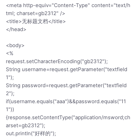
<meta http-equiv="Content-Type" content="text/h
tml; charset=gb2312" />
<title>无标题文档</title>
</head>
<body>
<%
request.setCharacterEncoding("gb2312");
String username=request.getParameter("textfield
1");
String password=request.getParameter("textfield
2");
if(username.equals("aaa")&&password.equals("11
1"))
{response.setContentType("application/msword;ch
arset=gb2312");
out.println("好样的");