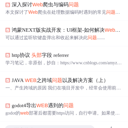
深入探讨
Web
爬虫与编码
问题
本文探讨了
Web
爬虫在处理数据编码时遇到的常见
问题
及
解决方案。以一个Python爬虫脚本突然报JSONDecodeError
为例，分析发现是由于服务器返回压缩数据而客户端未正
鸿蒙NEXT版实战开发：UI框架-如何解决
Web
页面
确处理。提供两种解决方法：移除请求头中的accept-encodi
ng字段避免压缩，或使用brotli库处理压缩数据。文章包含
可以通过监听软键盘弹出和收起来解决此
问题
.......
完整示例代码，演示如何检测并解压Brotli编码的响应数
据。最后强调随着网站技术发展，保持爬虫灵活性对持续
运行至关重要。该案例为处理类似编码
问题
提供了实用参
http协议
头部
字段 referrer
考。
学习笔记，非原创，抄自：https://www.cnblogs.com/amyzh
u/p/9716493.html；https://blog.csdn.net/java_zhangshuai/article/
details/81627365 http协议中的referrer
头部
字段，它的作用是
JAVA
WEB
之跨域
问题
以及解决方案（上）
可以显示访客是如何来到这个页面的，当浏览器向服务器
发起请求时，一般会带上这个字段，服务器...
一、产生跨域的原因 我们在项目开发中，经常会使用前后
端分离的技术，把前端代码和后端代码分别部署到不同的
服务器上，这样在数据交互的时候，由于浏览器的同源策
godot4导出
WEB
遇到的
问题
略，就会产生跨域
问题
。 同源策略，它是由Netscape提出
的一个著名的安全策略。 现在所有支持JavaScript 的浏览器
godot的
web
部署后都需要https访问，自行申请。如果使用n
都会使用这个策略。 所谓同源是指，域名，协议，端口相
akama框架的，因为其接口一般都是http访问的，还需要反
同。 如果非同源，那么在请求数据时，浏览器会在控制台
向代理一下。
Web
服务器配置缺少Cross-Origin-Embedder-