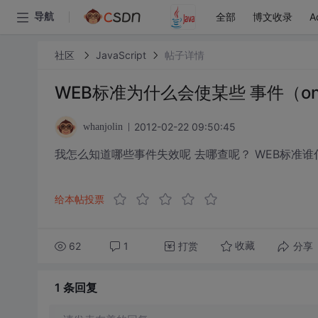
全部
博文收录
A
导航
社区
JavaScript
帖子详情
WEB标准为什么会使某些 事件（ons
2012-02-22 09:50:45
whanjolin
我怎么知道哪些事件失效呢 去哪查呢？ WEB标准谁
给本帖投票
62
1
打赏
分享
收藏
1 条
回复