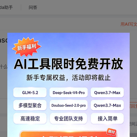
da助手
问答
用AI写
croll） 失效失效
什么？ 谢谢了
转发到动态
举报
写回
切换为时间