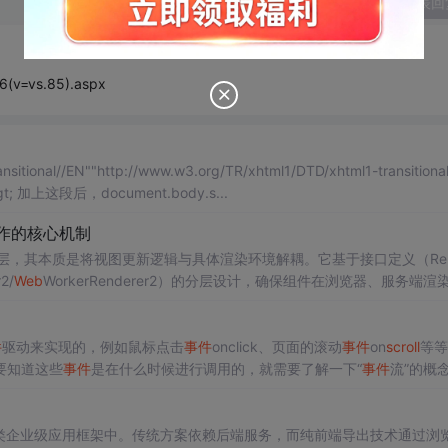
发表回
6(v=vs.85).aspx
itional//EN""http://www.w3.org/TR/xhtml1/DTD/xhtml1-transitional
l"&gt; 加上这段后，document.body.s...
M操作的核心机制
作的关键抽象层，其本质是将视图更新逻辑与具体渲染环境解耦。它基于接口定义（Ren
2/
Web
WorkerRenderer2）的分层设计，确保组件在浏览器、服务端渲
支撑了 Angular 的变更检测、样式封装、服务端预渲染和
Web
Compone
件
驱动来实现的，例如鼠标点击
事件
onclick、页面的滚动
事件
on
scroll
等等
要知道这些
事件
是在什么时候进行调用的，就需要了解一下“
事件
流”的概
OM2级
事件
流包括下面几个阶段：
事件
捕获阶段、处于目标阶段、
事件
冒
新增的指定
事件
处
5这类企业级应用框架中。传统方案依赖后端服务，而纯前端导出技术通过浏