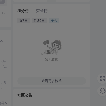
复
积分榜
荣誉榜
近7日
近30日
至今
.dt
暂无数据
der
染（S
nt
查看更多榜单
，可
念。
泡阶
社区公告
览器A