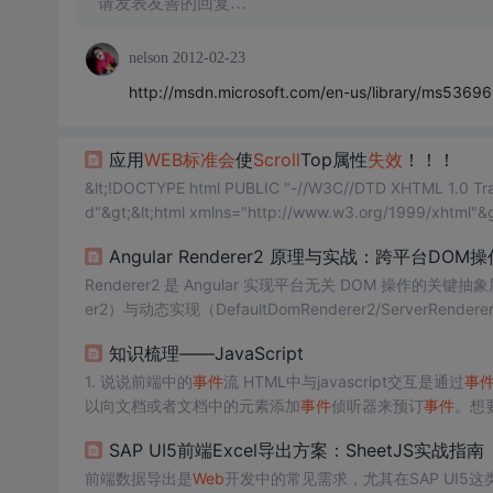
请发表友善的回复…
nelson
2012-02-23
http://msdn.microsoft.com/en-us/library/ms53696
应用
WEB
标准
会
使
Scroll
Top属性
失效
！！！
&lt;!DOCTYPE html PUBLIC "-//W3C//DTD XHTML 1.0 Trans
d"&gt;&lt;html xmlns="http://www.w3.org/1999/xhtm
Angular Renderer2 原理与实战：跨平台DO
Renderer2 是 Angular 实现平台无关 DOM 操
er2）与动态实现（DefaultDomRenderer2/ServerRenderer
SR）及
Web
Worker 等不同平台下行为一致且安全。该机制
知识梳理——JavaScript
集成等核心能力。开发者绕过 Re
1. 说说前端中的
事件
流 HTML中与javascript交互是通过
事
以向文档或者文档中的元素添加
事件
侦听器来预订
事件
。想
什么是
事件
流：
事件
流描述的是从页面中接收
事件
的顺序. D
SAP UI5前端Excel导出方案：SheetJS实战指南
段 addEventListener：addEventListener 是DOM2 级
事件
前端数据导出是
Web
开发中的常见需求，尤其在SAP UI